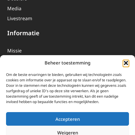
Media
Livestream
Informatie
Missie
Over EWTN
Beheer toestemming
Geschiedenis
Om de beste ervaringen te bieden, gebruiken wij technologieën zoals
EWTN-Team
cookies om informatie over je apparaat op te slaan en/of te raadplegen.
Door in te stemmen met deze technologieën kunnen wij gegevens zoals
Organisatiegegevens
surfgedrag of unieke ID's op deze site verwerken. Als je geen
toestemming geeft of uw toestemming intrekt, kan dit een nadelige
invloed hebben op bepaalde functies en mogelijkheden.
Doneren
EWTN wordt uitsluitend gefinancierd door uw donaties.
Accepteren
Wij ontvangen bewust geen advertentie-inkomsten of
kerkelijke financiele ondersteuning.
Weigeren