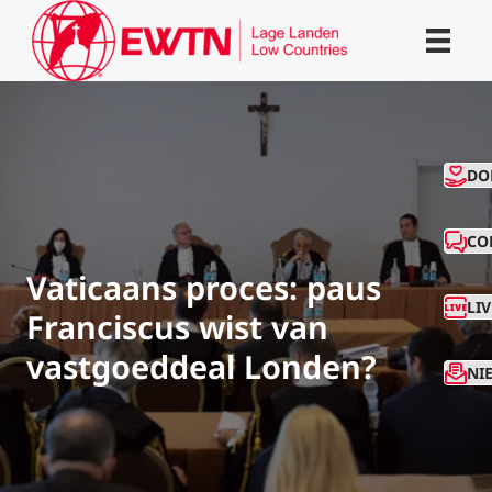
CO
DO
CO
Vaticaans proces: paus
LI
Franciscus wist van
vastgoeddeal Londen?
NI