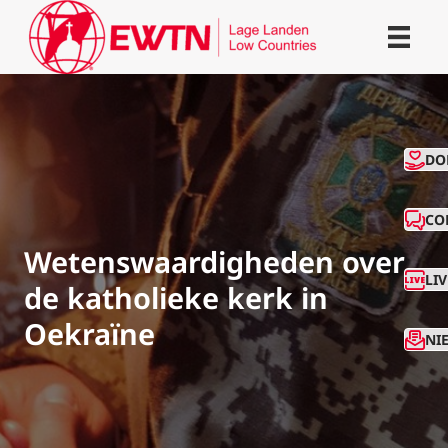
CO
DO
CO
Wetenswaardigheden over
LI
de katholieke kerk in
Oekraïne
NI