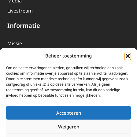
Media
Livestream
Informatie
Missie
Over EWTN
Beheer toestemming
Geschiedenis
Om de beste ervaringen te bieden, gebruiken wij technologieën zoals
EWTN-Team
cookies om informatie over je apparaat op te slaan en/of te raadplegen.
Door in te stemmen met deze technologieën kunnen wij gegevens zoals
Organisatiegegevens
surfgedrag of unieke ID's op deze site verwerken. Als je geen
toestemming geeft of uw toestemming intrekt, kan dit een nadelige
invloed hebben op bepaalde functies en mogelijkheden.
Doneren
EWTN wordt uitsluitend gefinancierd door uw donaties.
Accepteren
Wij ontvangen bewust geen advertentie-inkomsten of
kerkelijke financiele ondersteuning.
Weigeren
Doneren