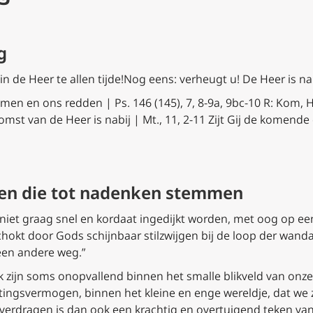
ag
 in de Heer te allen tijde!Nog eens: verheugt u! De Heer is nab
 komen en ons redden | Ps. 146 (145), 7, 8-9a, 9bc-10 R: Kom, H
st van de Heer is nabij | Mt., 11, 2-11 Zijt Gij de komende
fen die tot nadenken stemmen
 niet graag snel en kordaat ingedijkt worden, met oog op ee
chokt door Gods schijnbaar stilzwijgen bij de loop der wand
 een andere weg.”
jk zijn soms onopvallend binnen het smalle blikveld van onz
ingsvermogen, binnen het kleine en enge wereldje, dat we ze
verdragen is dan ook een krachtig en overtuigend teken van 