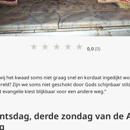
★
★
★
★
★
0,0
(0)
 wij het kwaad soms niet graag snel en kordaat ingedijkt w
reld? Zijn we soms niet geschokt door Gods schijnbaar stilz
evangelie kiest blijkbaar voor een andere weg.”
entsdag, derde zondag van de 
g