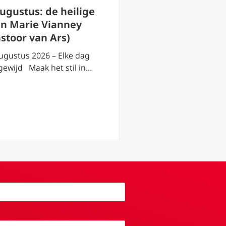
3 augustus: de h
augustus: de heilige
Lydia van Philip
an Marie Vianney
(Thyateira)
astoor van Ars)
3 augustus 2026 – El
ugustus 2026 – Elke dag
toegewijd Maak het s
gewijd Maak het stil in…