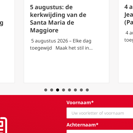
4 
5 augustus: de
Je
g
kerkwijding van de
(P
rg
Santa Maria de
Maggiore
4 a
toe
5 augustus 2026 – Elke dag
toegewijd Maak het stil in…
Voornaam*
Achternaam*