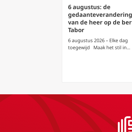
us: heilige
6 augustus: de
an Cornillon (
gedaanteveranderin
ntsdag)
van de heer op de be
Tabor
2026 – Elke dag
aak het stil in…
6 augustus 2026 – Elke dag
toegewijd Maak het stil in…