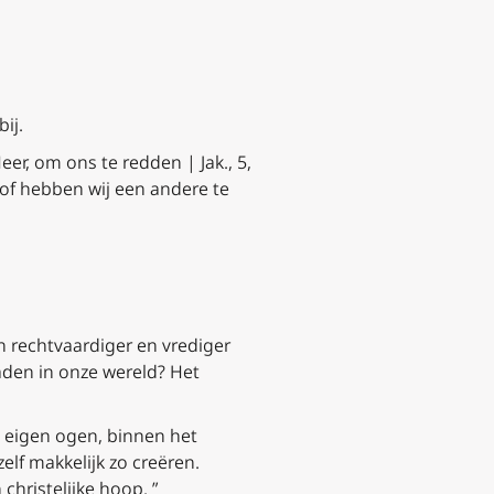
ij.
eer, om ons te redden | Jak., 5,
 of hebben wij een andere te
n rechtvaardiger en vrediger
aden in onze wereld? Het
e eigen ogen, binnen het
lf makkelijk zo creëren.
christelijke hoop. ”