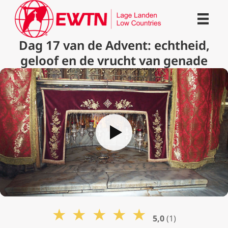
Dag 17 van de Advent: echtheid,
geloof en de vrucht van genade
★
★
★
★
★
5,0
(1)