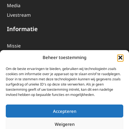
Media
Livestream
Informatie
Missie
Over EWTN
Beheer toestemming
Geschiedenis
Om de beste ervaringen te bieden, gebruiken wij technologieën zoals
EWTN-Team
cookies om informatie over je apparaat op te slaan en/of te raadplegen.
Door in te stemmen met deze technologieën kunnen wij gegevens zoals
Organisatiegegevens
surfgedrag of unieke ID's op deze site verwerken. Als je geen
toestemming geeft of uw toestemming intrekt, kan dit een nadelige
invloed hebben op bepaalde functies en mogelijkheden.
Doneren
EWTN wordt uitsluitend gefinancierd door uw donaties.
Accepteren
Wij ontvangen bewust geen advertentie-inkomsten of
kerkelijke financiele ondersteuning.
Weigeren
Doneren