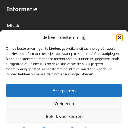
Informatie
Missie
Over EWTN
Beheer toestemming
Geschiedenis
Om de beste ervaringen te bieden, gebruiken wij technologieën zoals
EWTN-Team
cookies om informatie over je apparaat op te slaan en/of te raadplegen.
Door in te stemmen met deze technologieën kunnen wij gegevens zoals
Organisatiegegevens
surfgedrag of unieke ID's op deze site verwerken. Als je geen
toestemming geeft of uw toestemming intrekt, kan dit een nadelige
invloed hebben op bepaalde functies en mogelijkheden.
Doneren
EWTN wordt uitsluitend gefinancierd door uw donaties.
Accepteren
Wij ontvangen bewust geen advertentie-inkomsten of
kerkelijke financiele ondersteuning.
Weigeren
Doneren
Bekijk voorkeuren
2025 EWTN Lage Landen | Katholieke Media | © Stichting EWTN Lage