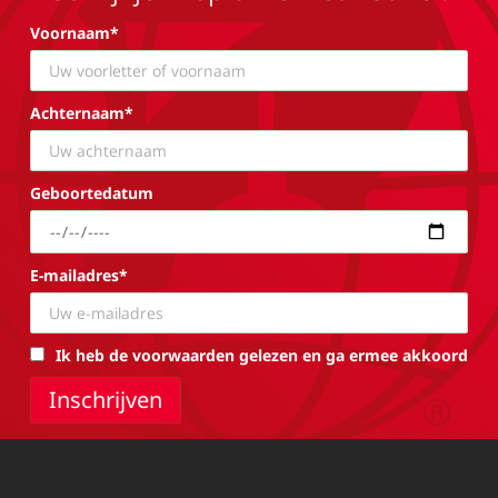
Voornaam*
Achternaam*
Geboortedatum
E-mailadres*
Ik heb de voorwaarden gelezen en ga ermee akkoord