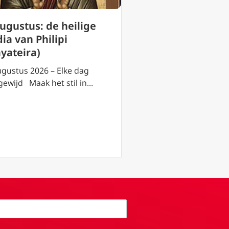
augustus: de heilige
2 augustus: de h
ia van Philipi
Eusebius van Ver
hyateira)
2 augustus 2026 – El
toegewijd Maak het s
ugustus 2026 – Elke dag
gewijd Maak het stil in…