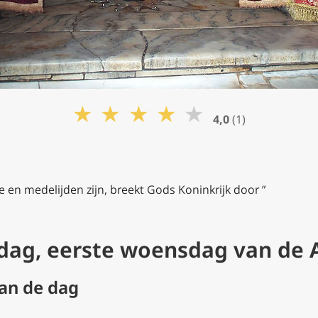
★
★
★
★
★
4,0
(1)
de en medelijden zijn, breekt Gods Koninkrijk door ”
dag, eerste woensdag van de 
van de dag