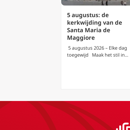
us: de
5 augustus: de
everandering
kerkwijding van de
eer op de berg
Santa Maria de
Maggiore
2026 – Elke dag
5 augustus 2026 – Elke dag
aak het stil in…
toegewijd Maak het stil in…