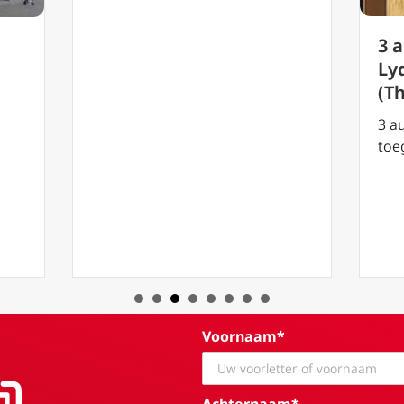
3 
Lyd
(T
3 a
toe
Voornaam*
Achternaam*