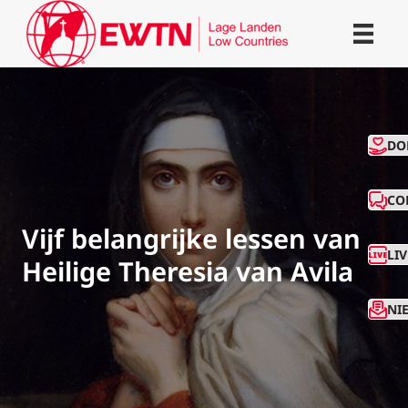
CO
DO
CO
Vijf belangrijke lessen van
LI
Heilige Theresia van Avila
NI