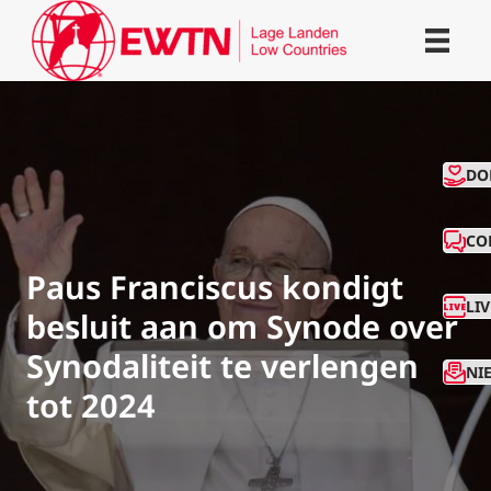
CO
DO
CO
Paus Franciscus kondigt
LI
besluit aan om Synode over
Synodaliteit te verlengen
NI
tot 2024