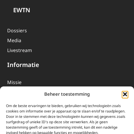
EWTN
Dossiers
Media
Livestream
Informatie
Missie
Over EWTN
Beheer toestemming
Geschiedenis
Om de beste ervaringen te bieden, gebruiken wij technologieën zoals
EWTN-Team
cookies om informatie over je apparaat op te slaan en/of te raadplegen.
Door in te stemmen met deze technologieën kunnen wij gegevens zoals
Organisatiegegevens
surfgedrag of unieke ID's op deze site verwerken. Als je geen
toestemming geeft of uw toestemming intrekt, kan dit een nadelige
invloed hebben op bepaalde functies en mogelijkheden.