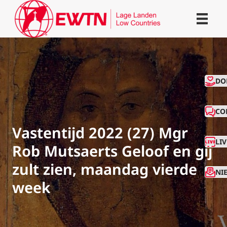
CO
DO
CO
Vastentijd 2022 (27) Mgr
LI
Rob Mutsaerts Geloof en gij
zult zien, maandag vierde
NI
week