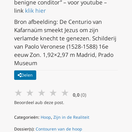
benigne conditor” – voor youtube –
link
klik hier
Bron afbeelding: De Centurio van
Kafarnaüm smeekt Jezus om zijn
verlamde knecht te genezen. Schilderij
van Paolo Veronese (1528-1588) 16e
eeuw Zon. 1,92×2,97 m Madrid, Prado
Museum
Delen
★
★
★
★
★
0,0
(0)
Beoordeel aub deze post.
Categorieën:
Hoop
,
Zijn in de Realiteit
Dossier(s):
Contouren van de hoop