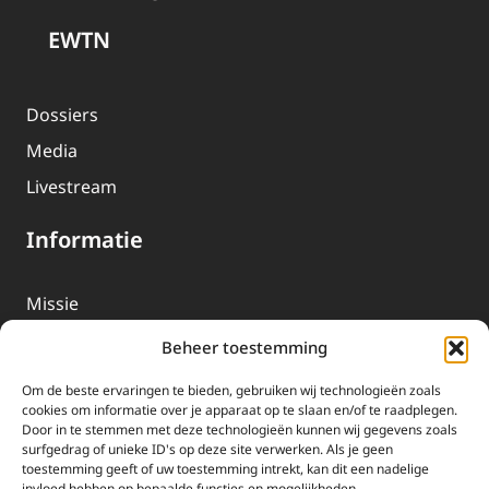
EWTN
Dossiers
Media
Livestream
Informatie
Missie
Over EWTN
Beheer toestemming
Geschiedenis
Om de beste ervaringen te bieden, gebruiken wij technologieën zoals
EWTN-Team
cookies om informatie over je apparaat op te slaan en/of te raadplegen.
Door in te stemmen met deze technologieën kunnen wij gegevens zoals
Organisatiegegevens
surfgedrag of unieke ID's op deze site verwerken. Als je geen
toestemming geeft of uw toestemming intrekt, kan dit een nadelige
invloed hebben op bepaalde functies en mogelijkheden.