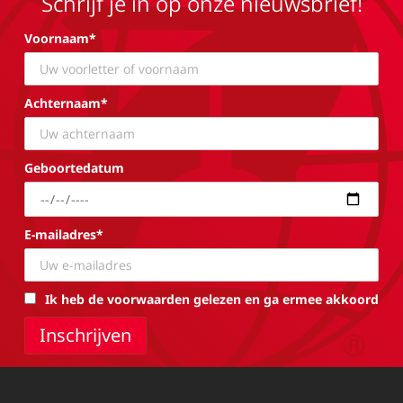
Schrijf je in op onze nieuwsbrief!
Voornaam*
Achternaam*
Geboortedatum
E-mailadres*
Ik heb de voorwaarden gelezen en ga ermee akkoord