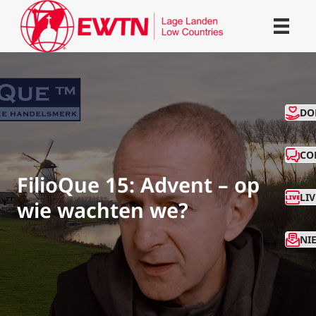
CO
DO
CO
FilioQue 15: Advent – op
LI
wie wachten we?
NI