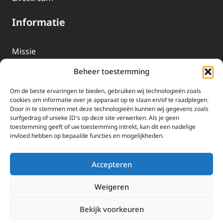
Informatie
Missie
Over EWTN
Beheer toestemming
Geschiedenis
Om de beste ervaringen te bieden, gebruiken wij technologieën zoals
EWTN-Team
cookies om informatie over je apparaat op te slaan en/of te raadplegen.
Door in te stemmen met deze technologieën kunnen wij gegevens zoals
Organisatiegegevens
surfgedrag of unieke ID's op deze site verwerken. Als je geen
toestemming geeft of uw toestemming intrekt, kan dit een nadelige
invloed hebben op bepaalde functies en mogelijkheden.
Doneren
EWTN wordt uitsluitend gefinancierd door uw donaties.
Accepteren
Wij ontvangen bewust geen advertentie-inkomsten of
kerkelijke financiele ondersteuning.
Weigeren
Doneren
Bekijk voorkeuren
2025 EWTN Lage Landen | Katholieke Media | © Stichting EWTN Lage