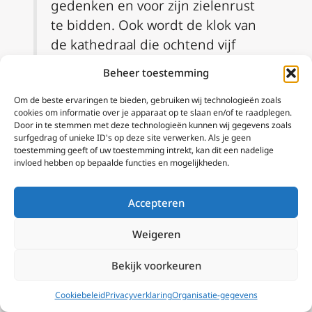
gedenken en voor zijn zielenrust
te bidden. Ook wordt de klok van
de kathedraal die ochtend vijf
minuten lang geluid.
Beheer toestemming
https://t.co/G92G1F7knf
pic.twitter.com/77wBd25OB9
Om de beste ervaringen te bieden, gebruiken wij technologieën zoals
cookies om informatie over je apparaat op te slaan en/of te raadplegen.
Door in te stemmen met deze technologieën kunnen wij gegevens zoals
— Bisdom Rotterdam
surfgedrag of unieke ID's op deze site verwerken. Als je geen
(@bisdomrotterdam)
January 2,
toestemming geeft of uw toestemming intrekt, kan dit een nadelige
invloed hebben op bepaalde functies en mogelijkheden.
2023
Accepteren
We herdenken emeritus paus
Benedictus XVI in een
Weigeren
Requiemmis samen met het
Bekijk voorkeuren
@bisdha
. Voor meer informatie
zie:
https://t.co/3kPvlX36xP
Cookiebeleid
Privacyverklaring
Organisatie-gegevens