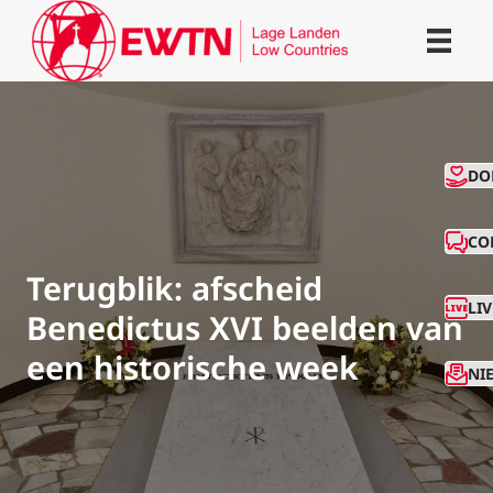
CO
DO
CO
Terugblik: afscheid
LI
Benedictus XVI beelden van
een historische week
NI