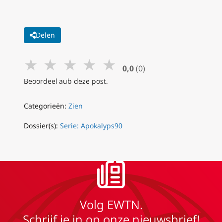
Delen
★
★
★
★
★
0,0
(0)
Beoordeel aub deze post.
Categorieën:
Zien
Dossier(s):
Serie: Apokalyps90
Volg EWTN.
Schrijf je in op onze nieuwsbrief!