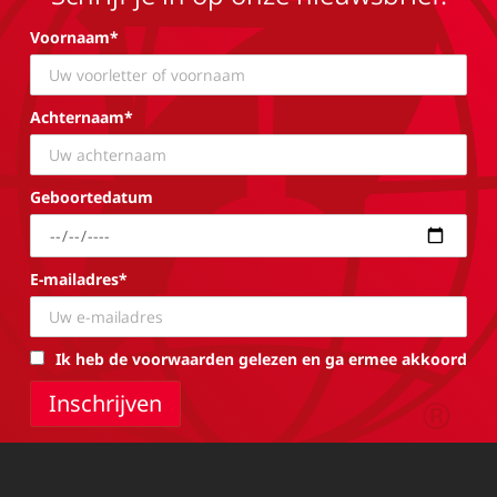
Voornaam*
Achternaam*
Geboortedatum
E-mailadres*
Ik heb de voorwaarden gelezen en ga ermee akkoord