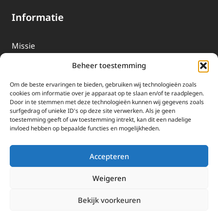
Informatie
Missie
Over EWTN
Beheer toestemming
Geschiedenis
Om de beste ervaringen te bieden, gebruiken wij technologieën zoals
EWTN-Team
cookies om informatie over je apparaat op te slaan en/of te raadplegen.
Door in te stemmen met deze technologieën kunnen wij gegevens zoals
Organisatiegegevens
surfgedrag of unieke ID's op deze site verwerken. Als je geen
toestemming geeft of uw toestemming intrekt, kan dit een nadelige
invloed hebben op bepaalde functies en mogelijkheden.
Doneren
EWTN wordt uitsluitend gefinancierd door uw donaties.
Accepteren
Wij ontvangen bewust geen advertentie-inkomsten of
kerkelijke financiele ondersteuning.
Weigeren
Doneren
Bekijk voorkeuren
2025 EWTN Lage Landen | Katholieke Media | © Stichting EWTN Lage