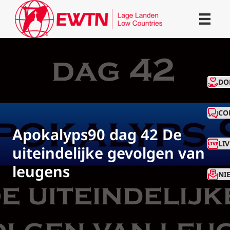
CO
DO
CO
Apokalyps90 dag 42 De
LI
uiteindelijke gevolgen van
leugens
NI