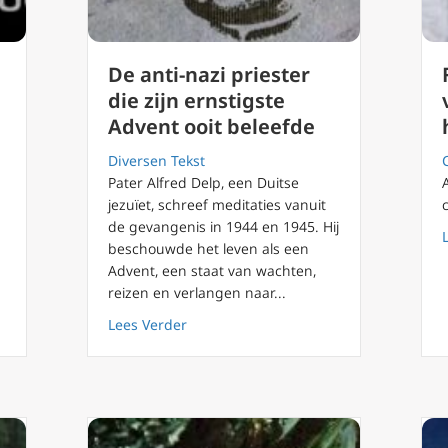
De anti-nazi priester
die zijn ernstigste
Advent ooit beleefde
Diversen Tekst
Pater Alfred Delp, een Duitse
jezuïet, schreef meditaties vanuit
de gevangenis in 1944 en 1945. Hij
 42 De uiteindelijke gevolgen van leugens
beschouwde het leven als een
Advent, een staat van wachten,
reizen en verlangen naar...
about De anti-nazi priester die zijn er
Lees Verder