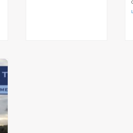
egte voelen voordat God vult – initiatie (2)