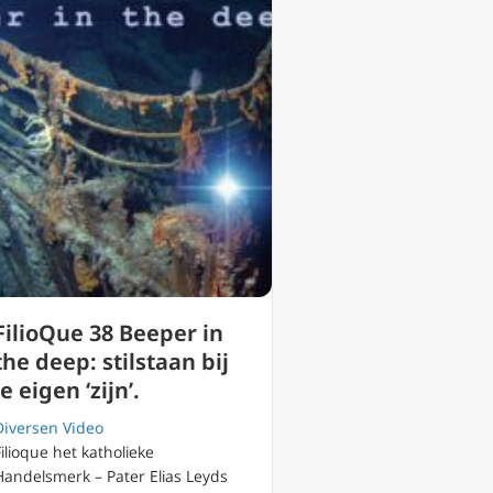
FilioQue 38 Beeper in
the deep: stilstaan bij
je eigen ‘zijn’.
Diversen Video
Filioque het katholieke
Handelsmerk – Pater Elias Leyds
de duisternis