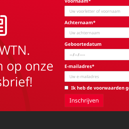
Voornaam*
Achternaam*
Geboortedatum
EWTN.
in op onze
E-mailadres*
brief!
Ik heb de voorwaarden g