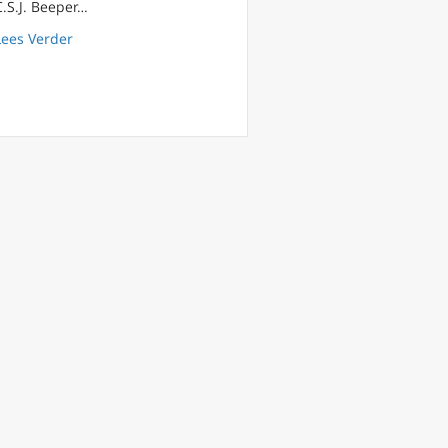
C.S.J. Beeper…
about FilioQue 38 Beeper in the deep: stilstaan bij je eige
Lees Verder