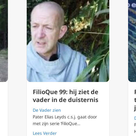
FilioQue 99: hij ziet de
vader in de duisternis
De Vader zien
Pater Elias Leyds c.s.j. gaat door
met zijn serie ‘FilioQue…
about FilioQue 99: hij ziet de vader in 
Lees Verder