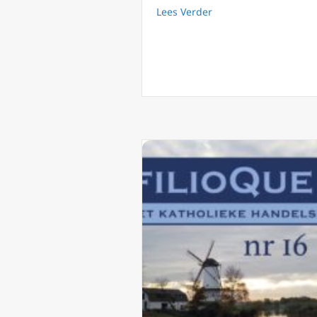
about FilioQue 104: Le
Lees Verder