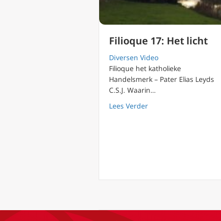
Filioque 17: Het licht
Diversen Video
Filioque het katholieke
Handelsmerk – Pater Elias Leyds
C.S.J. Waarin…
about Filioque 17: Het 
Lees Verder