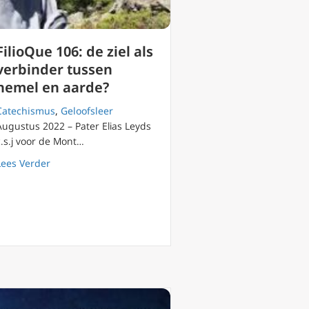
FilioQue 106: de ziel als
verbinder tussen
hemel en aarde?
Catechismus
,
Geloofsleer
Augustus 2022 – Pater Elias Leyds
c.s.j voor de Mont…
about FilioQue 106: de ziel als verbinder tussen hemel 
Lees Verder
nstigste Advent ooit beleefde