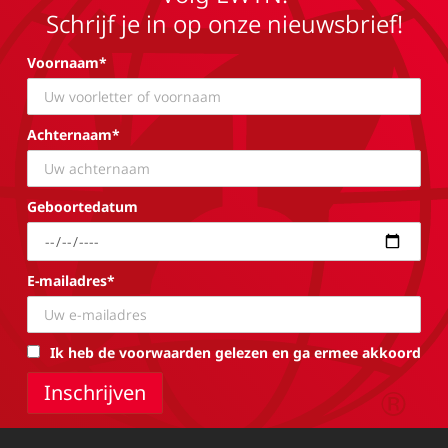
Schrijf je in op onze nieuwsbrief!
Voornaam*
Achternaam*
Geboortedatum
E-mailadres*
Ik heb de voorwaarden gelezen en ga ermee akkoord