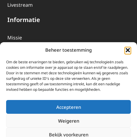
Livestream
Informatie
Missie
Over EWTN
Beheer toestemming
Geschiedenis
Om de beste ervaringen te bieden, gebruiken wij technologieën zoals
EWTN-Team
cookies om informatie over je apparaat op te slaan en/of te raadplegen.
Door in te stemmen met deze technologieën kunnen wij gegevens zoals
Organisatiegegevens
surfgedrag of unieke ID's op deze site verwerken. Als je geen
toestemming geeft of uw toestemming intrekt, kan dit een nadelige
invloed hebben op bepaalde functies en mogelijkheden.
Doneren
EWTN wordt uitsluitend gefinancierd door uw donaties.
Accepteren
Wij ontvangen bewust geen advertentie-inkomsten of
kerkelijke financiele ondersteuning.
Weigeren
Doneren
Bekijk voorkeuren