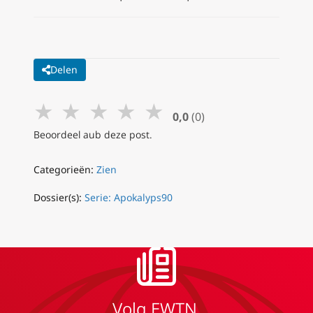
Delen
★
★
★
★
★
0,0
(0)
Beoordeel aub deze post.
Categorieën:
Zien
Dossier(s):
Serie: Apokalyps90
Volg EWTN.