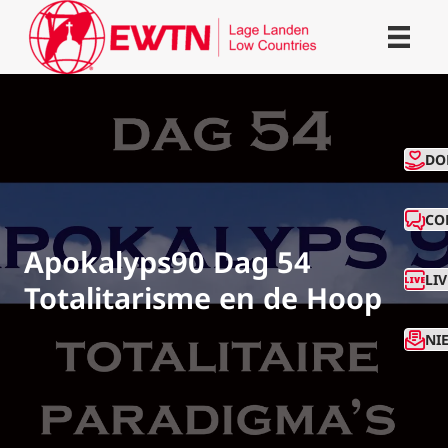
CO
DO
CO
Apokalyps90 Dag 54
LI
Totalitarisme en de Hoop
NI