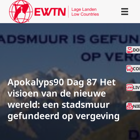
CO
DO
CO
Apokalyps90 Dag 87 Het
LI
visioen van de nieuwe
wereld: een stadsmuur
NI
gefundeerd op vergeving