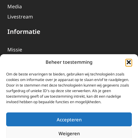
Media
Livestream
Informatie
Missie
Over EWTN
Beheer toestemming
Geschiedenis
Om de beste ervaringen te bieden, gebruiken wij technologieën zoals
EWTN-Team
cookies om informatie over je apparaat op te slaan en/of te raadplegen.
Door in te stemmen met deze technologieën kunnen wij gegevens zoals
Organisatiegegevens
surfgedrag of unieke ID's op deze site verwerken. Als je geen
toestemming geeft of uw toestemming intrekt, kan dit een nadelige
invloed hebben op bepaalde functies en mogelijkheden.
Doneren
EWTN wordt uitsluitend gefinancierd door uw donaties.
Accepteren
Wij ontvangen bewust geen advertentie-inkomsten of
kerkelijke financiele ondersteuning.
Weigeren
Doneren