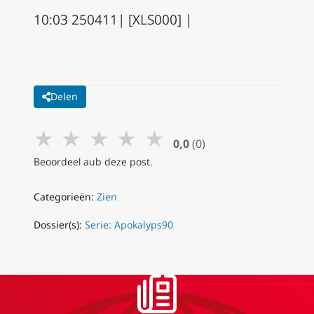
10:03 250411| [XLS000] |
Delen
★
★
★
★
★
0,0
(0)
Beoordeel aub deze post.
Categorieën:
Zien
Dossier(s):
Serie: Apokalyps90