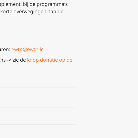
upplement’ bij de programma’s
e korte overwegingen aan de
uren:
ewtn@ewtn.lc
ns -> zie de
knop donatie op de