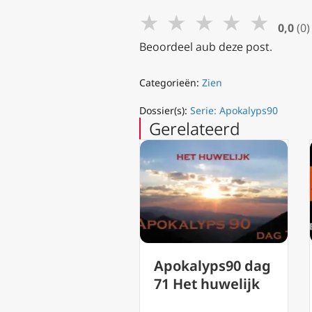
★
★
★
★
★
0,0
(0)
Beoordeel aub deze post.
Categorieën:
Zien
Dossier(s):
Serie: Apokalyps90
Gerelateerd
Apokalyps90 dag
okalyps 90
71 Het huwelijk
g 80 tussen
ijfel en