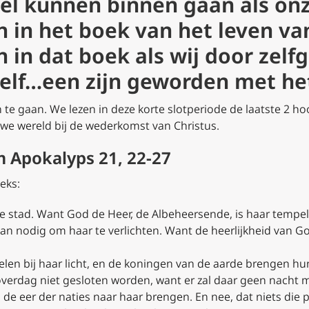
el kunnen binnen gaan als o
 in het boek van het leven van
 in dat boek als wij door zelfg
zelf…een zijn geworden met h
 te gaan. We lezen in deze korte slotperiode de laatste 2 h
uwe wereld bij de wederkomst van Christus.
 Apokalyps 21, 22-27
eks:
 de stad. Want God de Heer, de Albeheersende, is haar tempel
n nodig om haar te verlichten. Want de heerlijkheid van God
len bij haar licht, en de koningen van de aarde brengen hun 
overdag niet gesloten worden, want er zal daar geen nacht m
n de eer der naties naar haar brengen. En nee, dat niets die 