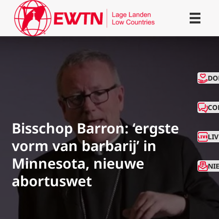
CO
DO
CO
Bisschop Barron: ‘ergste
LI
vorm van barbarij’ in
Minnesota, nieuwe
NI
abortuswet