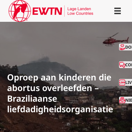
CO
DO
CO
Oproep aan kinderen die
LI
abortus overleefden –
Braziliaanse
NI
liefdadigheidsorganisatie