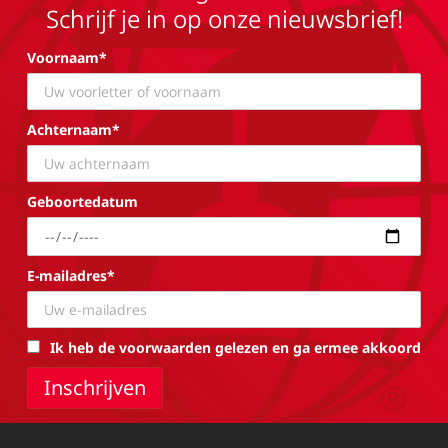
Schrijf je in op onze nieuwsbrief!
Voornaam*
Achternaam*
Geboortedatum
E-mailadres*
Ik heb de voorwaarden gelezen en ga ermee akkoord