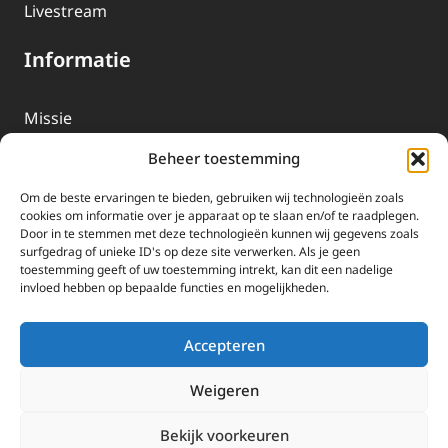
Livestream
Informatie
Missie
Over EWTN
Beheer toestemming
Geschiedenis
Om de beste ervaringen te bieden, gebruiken wij technologieën zoals
EWTN-Team
cookies om informatie over je apparaat op te slaan en/of te raadplegen.
Door in te stemmen met deze technologieën kunnen wij gegevens zoals
Organisatiegegevens
surfgedrag of unieke ID's op deze site verwerken. Als je geen
toestemming geeft of uw toestemming intrekt, kan dit een nadelige
invloed hebben op bepaalde functies en mogelijkheden.
Doneren
EWTN wordt uitsluitend gefinancierd door uw donaties.
Accepteren
Wij ontvangen bewust geen advertentie-inkomsten of
kerkelijke financiele ondersteuning.
Weigeren
Doneren
Bekijk voorkeuren