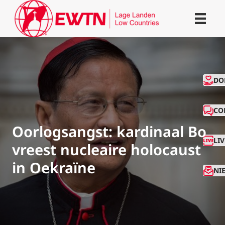
CO
DO
CO
Oorlogsangst: kardinaal Bo
LI
vreest nucleaire holocaust
in Oekraïne
NI