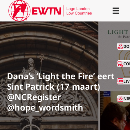
CO
DO
CO
Dana’s ‘Light the Fire’ eert
LI
Sint Patrick (17 maart)
@NCRegister
NI
@hope_wordsmith