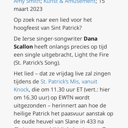
Amy Smith
;
Kunst & Amusement
; 15
maart 2023
Op zoek naar een lied voor het
hoogfeest van Sint Patrick?
De Ierse singer-songwriter
Dana
Scallon
heeft onlangs precies op tijd
een single uitgebracht,
Light the Fire
(St. Patrick’s Song
).
Het lied – dat ze vrijdag live zal zingen
tijdens de
St. Patrick’s Mis, vanuit
Knock
, die om 11.30 uur ET (
vert.: hier
om 16.30 uur
) op EWTN wordt
uitgezonden – herinnert aan hoe de
heilige Patrick het paasvuur aanstak op
de oude heuvel van Slane in 433 na