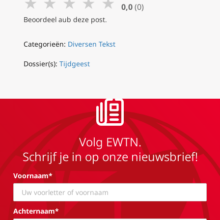
★
★
★
★
★
0,0
(0)
Beoordeel aub deze post.
Categorieën:
Diversen Tekst
Dossier(s):
Tijdgeest
Volg EWTN.
Schrijf je in op onze nieuwsbrief!
Voornaam*
Achternaam*