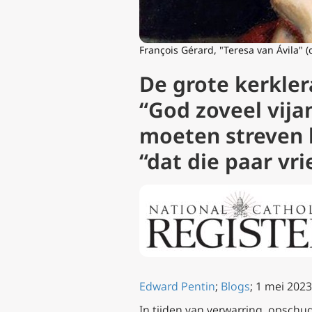
François Gérard, "Teresa van Ávila" (d
De grote kerkler
“God zoveel vija
moeten streven 
“dat die paar vr
Edward Pentin
;
Blogs
; 1 mei 2023
In tijden van verwarring, opschu