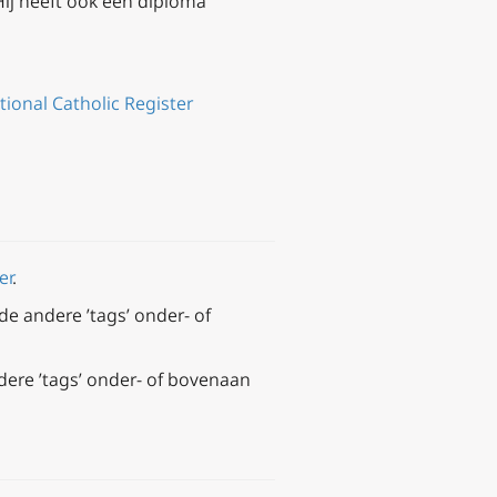
Hij heeft ook een diploma
ional Catholic Register
er
.
de andere ’tags’ onder- of
dere ’tags’ onder- of bovenaan