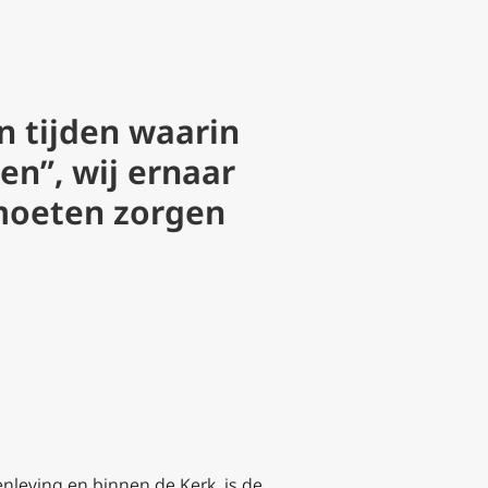
n tijden waarin
en”, wij ernaar
 moeten zorgen
nleving en binnen de Kerk, is de