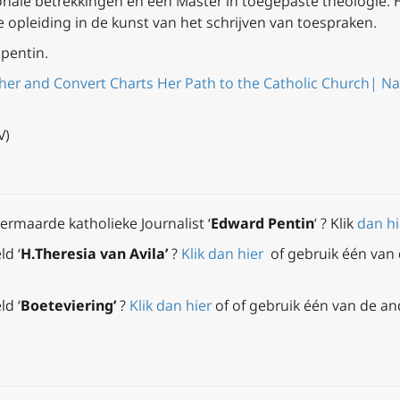
onale betrekkingen en een Master in toegepaste theologie. 
e opleiding in de kunst van het schrijven van toespraken.
pentin.
er and Convert Charts Her Path to the Catholic Church| Nat
V)
vermaarde katholieke Journalist ‘
Edward Pentin
‘ ? Klik
dan hi
ld ‘
H.Theresia van Avila’
?
Klik dan hier
of gebruik één van 
ld ‘
Boeteviering’
?
Klik dan hier
of
of gebruik één van de an