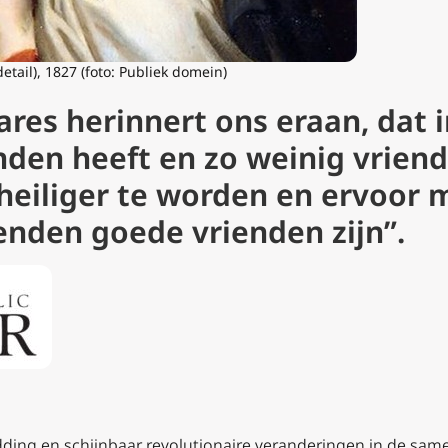
etail), 1827 (foto: Publiek domein)
ares herinnert ons eraan, dat i
nden heeft en zo weinig vriend
heiliger te worden en ervoor
ienden goede vrienden zijn”.
dding en schijnbaar revolutionaire veranderingen in de same