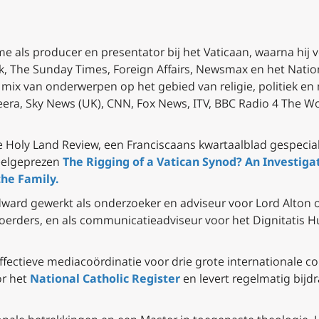
me als producer en presentator bij het Vaticaan, waarna hij 
 The Sunday Times, Foreign Affairs, Newsmax en het Nationa
ix van onderwerpen op het gebied van religie, politiek en m
eera, Sky News (UK), CNN, Fox News, ITV, BBC Radio 4 The W
 Holy Land Review, een Franciscaans kwartaalblad gespecial
veelgeprezen
The Rigging of a Vatican Synod? An Investiga
the Family.
dward gewerkt als onderzoeker en adviseur voor Lord Alton of
oerders, en als communicatieadviseur voor het Dignitatis Hu
ffectieve mediacoördinatie voor drie grote internationale co
or het
National Catholic Register
en levert regelmatig bij