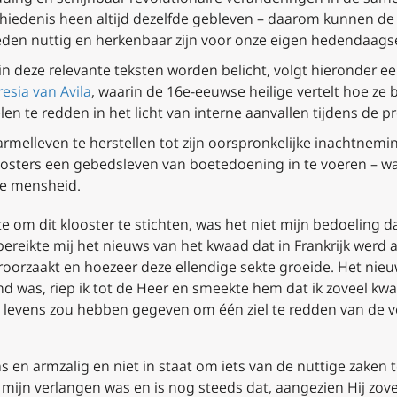
hiedenis heen altijd dezelfde gebleven – daarom kunnen de 
rleden nuttig en herkenbaar zijn voor onze eigen hedendaags
n deze relevante teksten worden belicht, volgt hieronder ee
resia van Avila
, waarin de 16e-eeuwse heilige vertelt hoe ze 
en te redden in het licht van interne aanvallen tijdens de p
armelleven te herstellen tot zijn oorspronkelijke inachtnem
oosters een gebedsleven van boetedoening in te voeren – wa
n de mensheid.
e om dit klooster te stichten, was het niet mijn bedoeling dat
d bereikte mij het nieuws van het kwaad dat in Frankrijk werd
orzaakt en hoezeer deze ellendige sekte groeide. Het nieuw
and was, riep ik tot de Heer en smeekte hem dat ik zoveel k
d levens zou hebben gegeven om één ziel te redden van de ve
s en armzalig en niet in staat om iets van de nuttige zaken t
l mijn verlangen was en is nog steeds dat, aangezien Hij zove