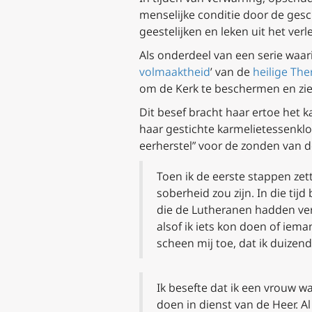
menselijke conditie door de gesc
geestelijken en leken uit het ve
Als onderdeel van een serie waari
volmaaktheid
’ van de
heilige The
om de Kerk te beschermen en ziel
Dit besef bracht haar ertoe het k
haar gestichte karmelietessenkl
eerherstel” voor de zonden va
Toen ik de eerste stappen zett
soberheid zou zijn. In die tij
die de Lutheranen hadden vero
alsof ik iets kon doen of iem
scheen mij toe, dat ik duizen
Ik besefte dat ik een vrouw wa
doen in dienst van de Heer. A