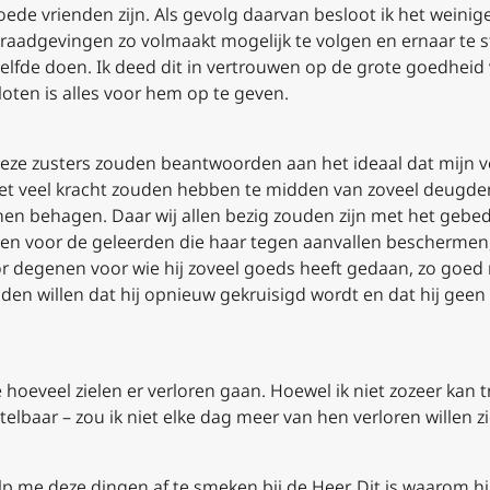
oede vrienden zijn. Als gevolg daarvan besloot ik het weinig
 raadgevingen zo volmaakt mogelijk te volgen en ernaar te 
lfde doen. Ik deed dit in vertrouwen op de grote goedheid 
oten is alles voor hem op te geven.
deze zusters zouden beantwoorden aan het ideaal dat mijn
iet veel kracht zouden hebben te midden van zoveel deugden
en behagen. Daar wij allen bezig zouden zijn met het gebed
 en voor de geleerden die haar tegen aanvallen beschermen,
r degenen voor wie hij zoveel goeds heeft gedaan, zo goed
uden willen dat hij opnieuw gekruisigd wordt en dat hij geen
ie hoeveel zielen er verloren gaan. Hoewel ik niet zozeer kan 
telbaar – zou ik niet elke dag meer van hen verloren willen z
lp me deze dingen af te smeken bij de Heer. Dit is waarom hij 