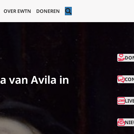
ZOEKEN
OVER EWTN
DONEREN
CO
DO
 van Avila in
CO
LIV
NIE