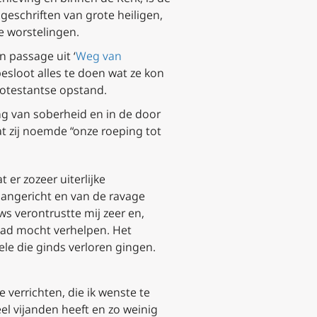
geschriften van grote heiligen,
e worstelingen.
n passage uit ‘
Weg van
besloot alles te doen wat ze kon
rotestantse opstand.
ing van soberheid en in de door
t zij noemde “onze roeping tot
 er zozeer uiterlijke
 aangericht en van de ravage
s verontrustte mij zeer en,
waad mocht verhelpen. Het
le die ginds verloren gingen.
e verrichten, die ik wenste te
el vijanden heeft en zo weinig