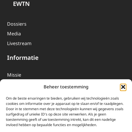
EWTN
Dossiers
Media
Livestream
Informatie
Missie
Over EWTN
Beheer toestemming
Geschiedenis
Om de beste ervaringen te bieden, gebruiken wij technologieën zoals
EWTN-Team
cookies om informatie over je apparaat op te slaan en/of te raadplegen.
Door in te stemmen met deze technologieën kunnen wij gegevens zoals
Organisatiegegevens
surfgedrag of unieke ID's op deze site verwerken. Als je geen
toestemming geeft of uw toestemming intrekt, kan dit een nadelige
invloed hebben op bepaalde functies en mogelijkheden.
Doneren