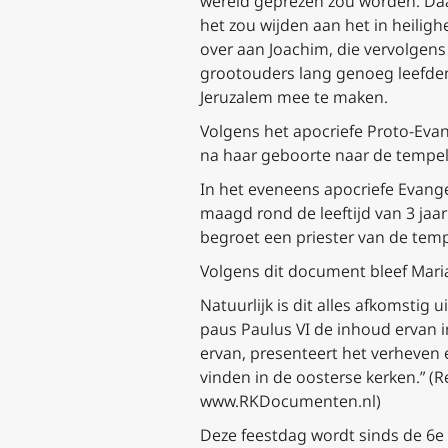
wereld geprezen zou worden. Daa
het zou wijden aan het in heili
over aan Joachim, die vervolgens
grootouders lang genoeg leefden
Jeruzalem mee te maken.
Volgens het apocriefe
Proto-Evan
na haar geboorte naar de tempel
In het eveneens apocriefe
Evange
maagd rond de leeftijd van 3 jaar
begroet een priester van de te
Volgens dit document bleef Maria
Natuurlijk is dit alles afkomstig
paus Paulus VI de inhoud ervan i
ervan, presenteert het verheven 
vinden in de oosterse kerken.”
(Re
www.RKDocumenten.nl)
Deze feestdag wordt sinds de 6e