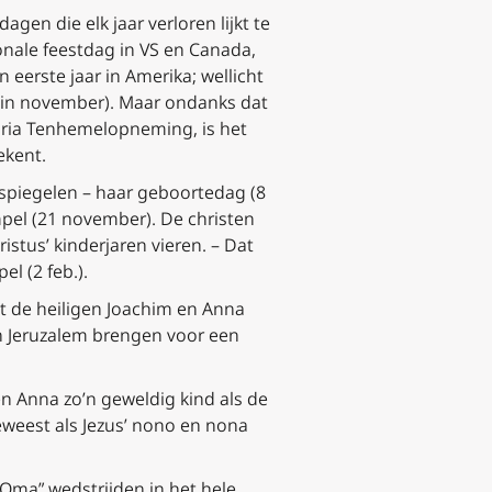
gen die elk jaar verloren lijkt te
ionale feestdag in VS en Canada,
eerste jaar in Amerika; wellicht
 in november
). Maar ondanks dat
Maria Tenhemelopneming, is het
ekent.
rspiegelen – haar geboortedag (8
pel (21 november). De christen
istus’ kinderjaren vieren. – Dat
el (2 feb.).
 de heiligen Joachim en Anna
in Jeruzalem brengen voor een
n Anna zo’n geweldig kind als de
weest als Jezus’
nono
en
nona
 Oma” wedstrijden in het hele