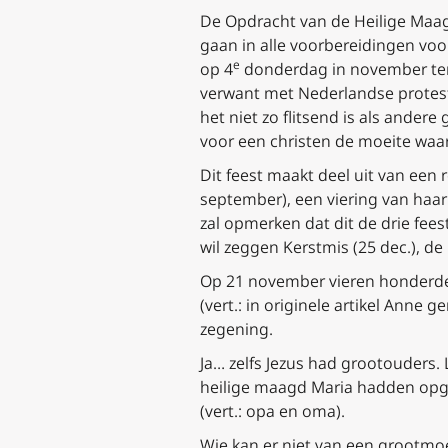
De Opdracht van de Heilige Maagd 
gaan in alle voorbereidingen voo
e
op 4
donderdag in november ter h
verwant met Nederlandse protes
het niet zo flitsend is als ande
voor een christen de moeite waard 
Dit feest maakt deel uit van een
september), een viering van haar
zal opmerken dat dit de drie fees
wil zeggen Kerstmis (25 dec.), de 
Op 21 november vieren honderde
(
vert.: in originele artikel Anne
zegening.
Ja… zelfs Jezus had grootouders.
heilige maagd Maria hadden opge
(
vert.
: opa
en
oma)
.
Wie kan er niet van een grootmoed