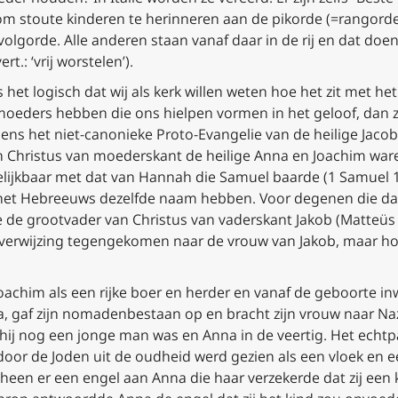
 om stoute kinderen te herinneren aan de pikorde (=rangorde
gorde. Alle anderen staan vanaf daar in de rij en dat doen 
vert.: ‘vrij worstelen’
).
s het logisch dat wij als kerk willen weten hoe het zit met h
moeders hebben die ons hielpen vormen in het geloof, dan 
gens het niet-canonieke
Proto-Evangelie van de heilige Jaco
 Christus van moederskant de heilige Anna en Joachim waren
elijkbaar met dat van Hannah die Samuel baarde (1 Samuel 1)
het Hebreeuws dezelfde naam hebben. Voor degenen die daa
 de grootvader van Christus van vaderskant Jakob (Matteüs 
en verwijzing tegengekomen naar de vrouw van Jakob, maar ho
Joachim als een rijke boer en herder en vanaf de geboorte i
na, gaf zijn nomadenbestaan op en bracht zijn vrouw naar N
ij nog een jonge man was en Anna in de veertig. Het echtp
door de Joden uit de oudheid werd gezien als een vloek en 
een er een engel aan Anna die haar verzekerde dat zij een k