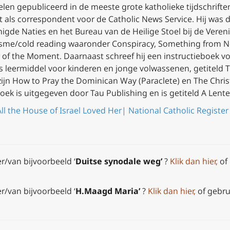
elen gepubliceerd in de meeste grote katholieke tijdschrifte
t als correspondent voor de Catholic News Service. Hij was 
igde Naties en het Bureau van de Heilige Stoel bij de Veren
isme/cold reading waaronder
Conspiracy, Something from No
 of the Moment
. Daarnaast schreef hij een instructieboek v
 leermiddel voor kinderen en jonge volwassenen, getiteld
T
zijn
How to Pray the Dominican Way
(Paraclete) en
The Chris
boek is uitgegeven door Tau Publishing en is getiteld
A Lente
ll the House of Israel Loved Her| National Catholic Register
er/van bijvoorbeeld ‘
Duitse synodale weg’
?
Klik dan hier
,
of 
er/van bijvoorbeeld ‘
H.Maagd Maria’
?
Klik dan hier
,
of gebru