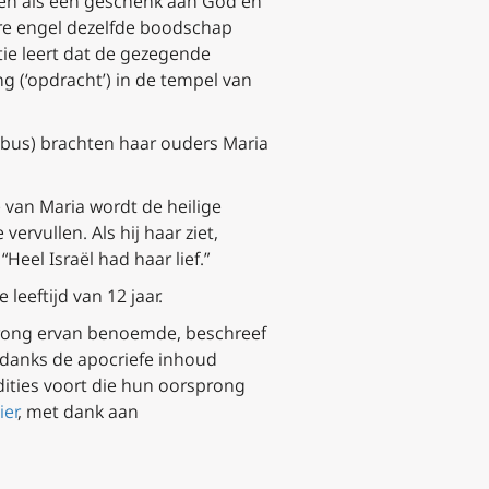
en als een geschenk aan God en
re engel dezelfde boodschap
tie leert dat de gezegende
 (‘opdracht’) in de tempel van
obus)
brachten haar ouders Maria
 van Maria
wordt de heilige
ervullen. Als hij haar ziet,
“Heel Israël had haar lief.”
eeftijd van 12 jaar.
rsprong ervan benoemde, beschreef
danks de apocriefe inhoud
dities voort die hun oorsprong
ier
, met dank aan