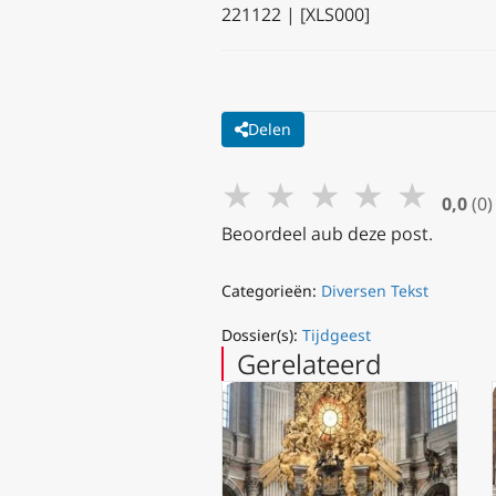
221122 | [XLS000]
Delen
★
★
★
★
★
0,0
(0)
Beoordeel aub deze post.
Categorieën:
Diversen Tekst
Dossier(s):
Tijdgeest
Gerelateerd