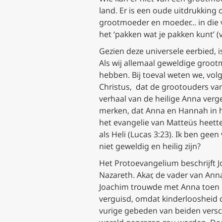
land. Er is een oude uitdrukking
grootmoeder en moeder… in die vol
het ‘pakken wat je pakken kunt’ (
Gezien deze universele eerbied, i
Als wij allemaal geweldige groot
hebben. Bij toeval weten we, vol
Christus, dat de grootouders van
verhaal van de heilige Anna verg
merken, dat Anna en Hannah in 
het evangelie van Matteüs heette
als Heli (Lucas 3:23). Ik ben ge
niet geweldig en heilig zijn?
Het
Protoevangelium
beschrijft 
Nazareth. Akar, de vader van An
Joachim trouwde met Anna toen h
verguisd, omdat kinderloosheid 
vurige gebeden van beiden versch