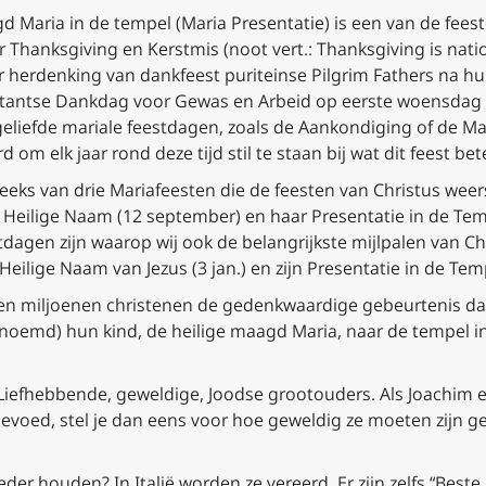
Maria in de tempel (Maria Presentatie) is een van de feestda
r Thanksgiving en Kerstmis (
noot vert.: Thanksgiving is nat
erdenking van dankfeest puriteinse Pilgrim Fathers na hun 
tantse Dankdag voor Gewas en Arbeid op eerste woensdag
re geliefde mariale feestdagen, zoals de Aankondiging of de 
om elk jaar rond deze tijd stil te staan bij wat dit feest bet
 reeks van drie Mariafeesten die de feesten van Christus wee
 Heilige Naam (12 september) en haar Presentatie in de Tem
tdagen zijn waarop wij ook de belangrijkste mijlpalen van Chr
Heilige Naam van Jezus (3 jan.) en zijn Presentatie in de Temp
n miljoenen christenen de gedenkwaardige gebeurtenis dat
 genoemd
) hun kind, de heilige maagd Maria, naar de tempel 
 Liefhebbende, geweldige, Joodse grootouders. Als Joachim e
voed, stel je dan eens voor hoe geweldig ze moeten zijn ge
er houden? In Italië worden ze vereerd. Er zijn zelfs “Beste