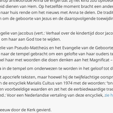
rop antwoordde Anna de engel dat zij het kind zou opvoed
gheid dienen van Hem. Op hetzelfde moment bracht een ande
 naar huis rende om het nieuws met Anna te delen. De tradi
 om de geboorte van Jezus en de daaropvolgende toewijding
gelie
van Jacobus
(vert.:
Verhaal over de kindertijd door Jac
 om haar aan God toe te wijden.
lie van Pseudo-Mattheüs
en het
Evangelie van de Geboorte
 naar de tempel gebracht om een gelofte van haar ouders te v
mpel haar met woorden die doen denken aan het
Magnificat
– 
 in de tempel om onderwezen te worden in het geloof tot de l
 uit apocriefe teksten, maar hoewel hij de twijfelachtige oo
n de encycliek
Marialis Cultus
van 1974 met de woorden: “on
en voorbeeldige waarden en zet het de eerbiedwaardige tra
d.: Voor een Nederlandse vertaling van deze encycliek,
zie h
 eeuw door de Kerk gevierd.