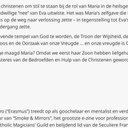
 christenen om stil te staan bij de rol van Maria in de heils
llige “nee” van Eva uitwiste. Het was Maria’s zelfgave die
 op de weg naar verlossing zette – in tegenstelling tot Eva’
dergang zette.
ende tempel van God te worden, de Troon der Wijsheid, de
oos en de Oorzaak van onze Vreugde … en onze vreugde is Ch
 maagd Maria? Omdat we eerst haar Zoon hebben liefgehad.
steres van de Bedroefden en Hulp van de Christenen gewor
 (“Erasmus”) treedt op als goochelaar en mentalist en verde
ur van “Smoke & Mirrors”, het grootste e-zine voor professio
tholic Magicians’ Guild en belijdend lid van de Seculiere F