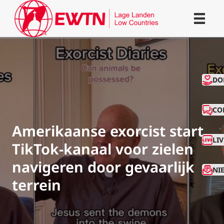
CO
DO
CO
Amerikaanse exorcist start
LI
TikTok-kanaal voor zielen
navigeren door gevaarlijk
NI
terrein