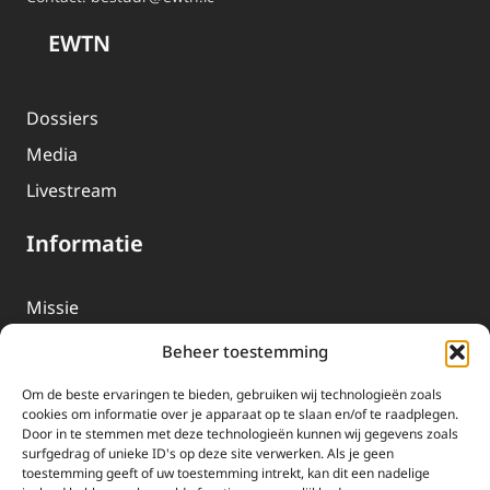
EWTN
Dossiers
Media
Livestream
Informatie
Missie
Over EWTN
Beheer toestemming
Geschiedenis
Om de beste ervaringen te bieden, gebruiken wij technologieën zoals
EWTN-Team
cookies om informatie over je apparaat op te slaan en/of te raadplegen.
Door in te stemmen met deze technologieën kunnen wij gegevens zoals
Organisatiegegevens
surfgedrag of unieke ID's op deze site verwerken. Als je geen
toestemming geeft of uw toestemming intrekt, kan dit een nadelige