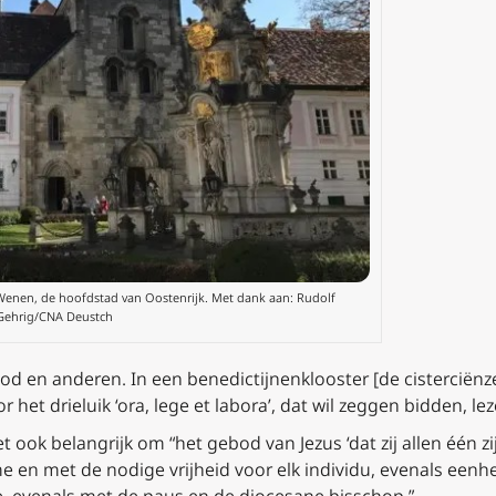
Wenen, de hoofdstad van Oostenrijk. Met dank aan: Rudolf
Gehrig/CNA Deustch
 God en anderen. In een benedictijnenklooster [de cisterciënz
 het drieluik ‘ora, lege et labora’, dat wil zeggen bidden, le
et ook belangrijk om “het gebod van Jezus ‘dat zij allen één z
en met de nodige vrijheid voor elk individu, evenals eenhei