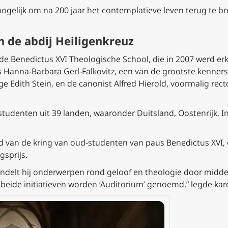
elijk om na 200 jaar het contemplatieve leven terug te br
n de abdij Heiligenkreuz
 de Benedictus XVI Theologische School, die in 2007 werd erke
anna-Barbara Gerl-Falkovitz, een van de grootste kenners
 Edith Stein, en de canonist Alfred Hierold, voormalig recto
udenten uit 39 landen, waaronder Duitsland, Oostenrijk, Indi
id van de kring van oud-studenten van paus Benedictus XVI,
gsprijs.
delt hij onderwerpen rond geloof en theologie door middel
beide initiatieven worden ‘Auditorium’ genoemd,” legde kardi