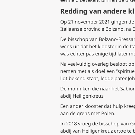
eenheid betekent binnen de orde
Redding van andere kl
Op 21 november 2021 gingen de l
Italiaanse provincie Bolzano, na 
De bisschop van Bolzano-Bressan
wens uit dat het klooster in de 
was echter pas enige tijd later mo
Na veelvuldig overleg besloot op
nemen met als doel een “spiritue
ligt bekend staat, legde pater J
De monniken die naar het Sabiona
abdij Heiligenkreuz.
Een ander klooster dat hulp kreeg
aan de grens met Polen.
In 2018 vroeg de bisschop van Gör
abdij van Heiligenkreuz ertoe te