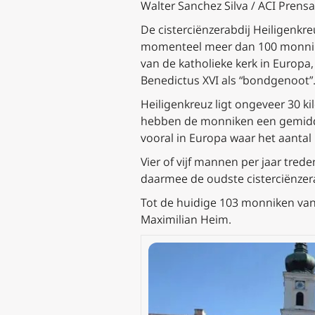
Walter Sanchez Silva / ACI Prens
De cisterciënzerabdij Heiligenkreu
momenteel meer dan 100 monniken
van de katholieke kerk in Europa
Benedictus XVI als “bondgenoot”
Heiligenkreuz ligt ongeveer 30 k
hebben de monniken een gemiddelde
vooral in Europa waar het aantal
Vier of vijf mannen per jaar trede
daarmee de oudste cisterciënzerab
Tot de huidige 103 monniken van 
Maximilian Heim.