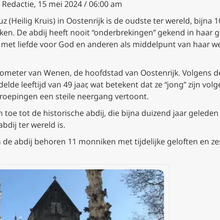
a Redactie, 15 mei 2024 / 06:00 am
z (Heilig Kruis) in Oostenrijk is de oudste ter wereld, bijna
. De abdij heeft nooit “onderbrekingen” gekend in haar g
, met liefde voor God en anderen als middelpunt van haar w
.
ilometer van Wenen, de hoofdstad van Oostenrijk. Volgens de
 leeftijd van 49 jaar, wat betekent dat ze “jong” zijn volg
 roepingen een steile neergang vertoont.
n toe tot de historische abdij, die bijna duizend jaar gelede
dij ter wereld is.
de abdij behoren 11 monniken met tijdelijke geloften en zes