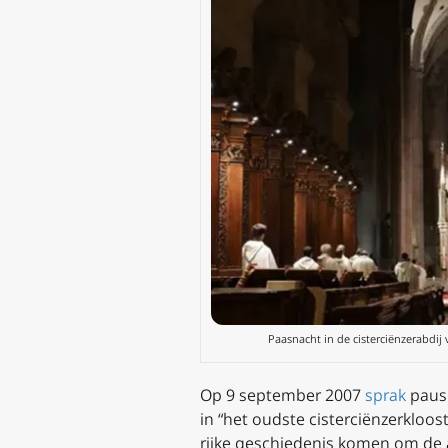
Paasnacht in de cisterciënzerabdij 
Op 9 september 2007
sprak
paus 
in “het oudste cisterciënzerkloos
rijke geschiedenis komen om de 