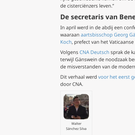
de cisterciënzers leven.”
De secretaris van Ben
In april werd in de abdij een con
waaraan
aartsbisschop Georg G
Koch
, prefect van het Vaticaans
Volgens
CNA Deutsch
sprak de ka
terwijl Gänswein de noodzaak be
de misverstanden van de modern
Dit verhaal werd
voor het eerst 
door CNA.
Walter
Sánchez Silva