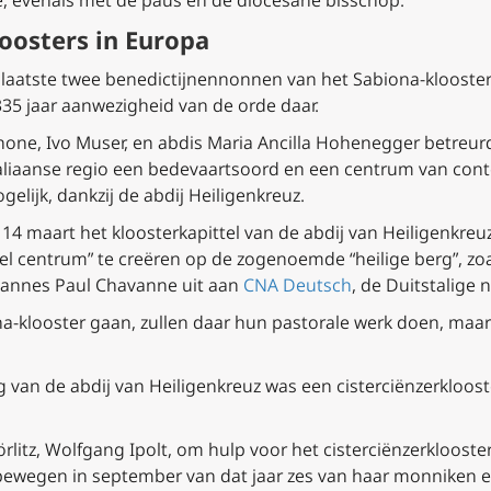
, evenals met de paus en de diocesane bisschop.”
oosters in Europa
aatste twee benedictijnennonnen van het Sabiona-klooster 
335 jaar aanwezigheid van de orde daar.
one, Ivo Muser, en abdis Maria Ancilla Hohenegger betreu
Italiaanse regio een bedevaartsoord en een centrum van conte
gelijk, dankzij de abdij Heiligenkreuz.
 14 maart het kloosterkapittel van de abdij van Heiligenkreu
el centrum” te creëren op de zogenoemde “heilige berg”, zoa
ohannes Paul Chavanne uit aan
CNA Deutsch
, de Duitstalige
-klooster gaan, zullen daar hun pastorale werk doen, maar
 van de abdij van Heiligenkreuz was een cisterciënzerkloost
litz, Wolfgang Ipolt, om hulp voor het cisterciënzerklooste
 bewegen in september van dat jaar zes van haar monniken e