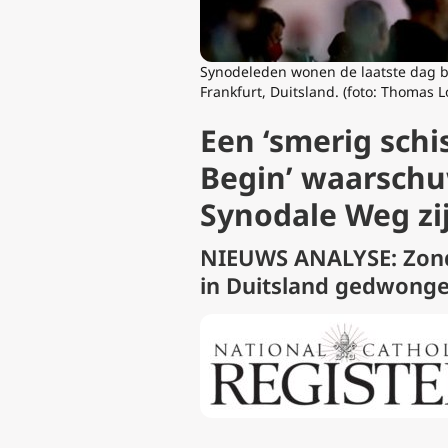
Synodeleden wonen de laatste dag b
Frankfurt, Duitsland. (foto: Thomas L
Een ‘smerig schi
Begin’ waarschuw
Synodale Weg zi
NIEUWS ANALYSE: Zonde
in Duitsland gedwong