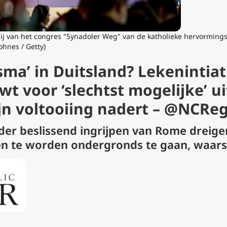
ij van het congres "Synadoler Weg" van de katholieke hervorming
ohnes / Getty)
sma’ in Duitsland? Lekenintiat
t voor ‘slechtst mogelijke’ u
jn voltooiing nadert – @NCReg
r beslissend ingrijpen van Rome dreigen
en te worden ondergronds te gaan, waar