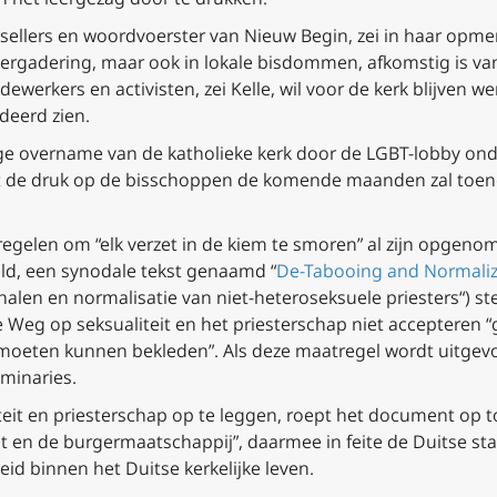
sellers en woordvoerster van Nieuw Begin, zei in haar opme
ergadering, maar ook in lokale bisdommen, afkomstig is v
werkers en activisten, zei Kelle, wil voor de kerk blijven we
deerd zien.
ge overname van de katholieke kerk door de LGBT-lobby on
 dat de druk op de bisschoppen de komende maanden zal toe
egelen om “elk verzet in de kiem te smoren” al zijn opgeno
ld, een synodale tekst genaamd “
De-Tabooing and Normaliz
r halen en normalisatie van niet-heteroseksuele priesters
“) s
 Weg op seksualiteit en het priesterschap niet accepteren 
moeten kunnen bekleden”. Als deze maatregel wordt uitgevo
minaries.
eit en priesterschap op te leggen, roept het document op 
at en de burgermaatschappij”, daarmee in feite de Duitse 
eid binnen het Duitse kerkelijke leven.