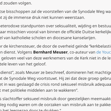
ld zouden volgen.
se bisschoppen zal de voorstellen van de Synodale Weg waar
 zij de immense druk niet kunnen weerstaan.
terodoxe standpunten over seksualiteit, wijding en bestuu
ar misschien vooral van binnen de officiële Duitse kerkelij
l van katholieke scholen en diocesane kanselarijen.
or de
kirchensteuer
, de door de overheid geïnde “kerkbelastin
in dienst. Volgens
Bernhard Meuser
, co-auteur van
de
Youc
 geloven veel van deze werknemers van de Kerk niet in de le
ele leven van het geloof.
ndienst”, zoals Meuser ze beschreef, domineren het machti
t de Synodale Weg voortstuwt. Hij zei dat deze groep gebr
iet in was geslaagd de crisis rond seksueel misbruik adequa
 met politieke middelen aan te wakkeren”.
 als slachtoffer seksueel misbruik door geestelijken meemaak
Weg nodig waren om de oorzaken van misbruik aan te pakken,
n het leergezag door te drukken.”