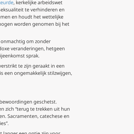
eurde
, kerkelijke arbeidswet
eksualiteit te verhinderen en
omen en houdt het wettelijke
ng mogen worden genomen bij het
ch onmachtig om zonder
doxe veranderingen, hetgeen
ijeenkomst sprak.
strikt te zijn geraakt in een
is een ongemakkelijk stilzwijgen,
 bewoordingen geschetst.
 zich “terug te trekken uit hun
men. Sacramenten, catechese en
es”.
 langer een optie zijn voor