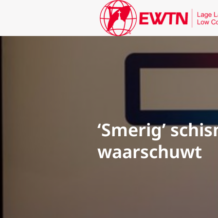
‘Smerig’ schis
waarschuwt