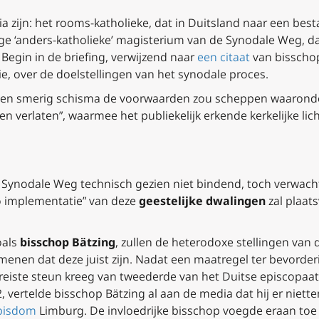
ria zijn: het rooms-katholieke, dat in Duitsland naar een be
 ‘anders-katholieke’ magisterium van de Synodale Weg, dat 
Begin in de briefing, verwijzend naar
een citaat
van bisschop
, over de doelstellingen van het synodale proces.
een smerig schisma de voorwaarden zou scheppen waaronde
en verlaten”, waarmee het publiekelijk erkende kerkelijke l
 de Synodale Weg technisch gezien niet bindend, toch verwa
to implementatie” van deze
geestelijke dwalingen
zal plaat
oals
bisschop Bätzing
, zullen de heterodoxe stellingen van
enen dat deze juist zijn. Nadat een maatregel ter bevorder
vereiste steun kreeg van tweederde van het Duitse episcopaa
vertelde bisschop Bätzing al aan de media dat hij er niette
 bisdom
Limburg. De invloedrijke bisschop voegde eraan toe d