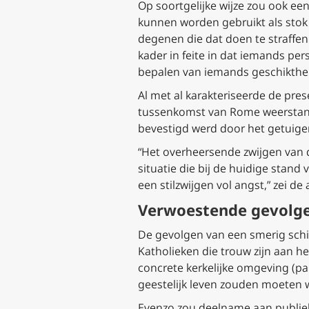
Op soortgelijke wijze zou ook e
kunnen worden gebruikt als stok 
degenen die dat doen te straffen
kader in feite in dat iemands pe
bepalen van iemands geschikthei
Al met al karakteriseerde de pre
tussenkomst van Rome weerstand
bevestigd werd door het getuige
“Het overheersende zwijgen van de
situatie die bij de huidige stand
een stilzwijgen vol angst,” zei 
Verwoestende gevolg
De gevolgen van een smerig sch
Katholieken die trouw zijn aan h
concrete kerkelijke omgeving (p
geestelijk leven zouden moeten wo
Evenzo zou deelname aan publiek e