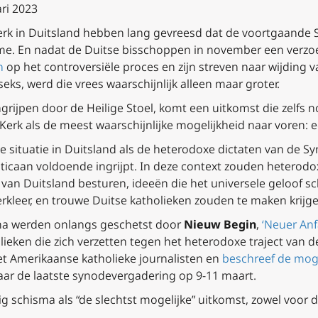
ari 2023
rk in Duitsland hebben lang gevreesd dat de voortgaande 
Rome. En nadat de Duitse bisschoppen in november een verzo
n
op het controversiële proces en zijn streven naar wijding
s, werd die vrees waarschijnlijk alleen maar groter.
rijpen door de Heilige Stoel, komt een uitkomst die zelfs n
Kerk als de meest waarschijnlijke mogelijkheid naar voren: 
de situatie in Duitsland als de heterodoxe dictaten van de
Vaticaan voldoende ingrijpt. In deze context zouden hetero
an Duitsland besturen, ideeën die het universele geloof 
rkleer, en trouwe Duitse katholieken zouden te maken krij
sma werden onlangs geschetst door
Nieuw Begin
,
‘Neuer Anf
ieken die zich verzetten tegen het heterodoxe traject van 
et Amerikaanse katholieke journalisten en
beschreef de mog
aar de laatste synodevergadering op 9-11 maart.
 schisma als “de slechtst mogelijke” uitkomst, zowel voor de