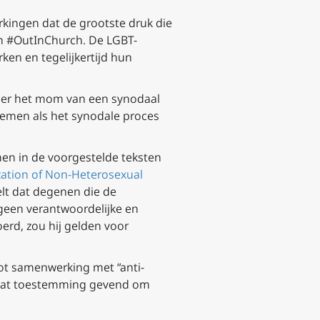
rkingen dat de grootste druk die
an #OutInChurch. De LGBT-
rken en tegelijkertijd hun
der het mom van een synodaal
nemen als het synodale proces
men in de voorgestelde teksten
ation of Non-Heterosexual
telt dat degenen die de
“geen verantwoordelijke en
erd, zou hij gelden voor
tot samenwerking met “anti-
staat toestemming gevend om