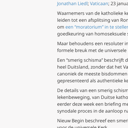
Jonathan Liedl
;
Vaticaan
; 23 janu
Waarnemers van de katholieke ke
leiden tot een afsplitsing van 
om
een “moratorium” in te stelle
goedkeuring van homoseksuele sek
Maar behoudens een resoluter ing
formele breuk met de universele 
Een “smerig schisma” beschrijft 
heel Duitsland, zonder dat het 
canoniek de meeste bisdommen v
gepresenteerd als authentieke ke
De details van een smerig schi
lekenbeweging, van Duitse kathol
eerder deze week een briefing m
synodale proces in de aanloop n
Nieuw Begin beschreef een smerig
voor de universele Kerk.