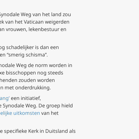
Synodale Weg van het land zou
ek van het Vaticaan weigerden
 van vrouwen, lekenbestuur en
og schadelijker is dan een
een “smerig schisma”.
 Synodale Weg de norm worden in
doxe bisschoppen nog steeds
schenden zouden worden
gen met onderdrukking.
ang’
een initiatief,
de Synodale Weg. De groep hield
elijke uitkomsten
van het
 specifieke Kerk in Duitsland als