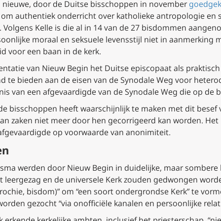
en nieuwe, door de Duitse bisschoppen in november
goedgek
om authentiek onderricht over katholieke antropologie en s
. Volgens Kelle is die al in 14 van de 27 bisdommen aangen
rsoonlijke moraal en seksuele levensstijl niet in aanmerki
d voor een baan in de kerk.
sentatie van Nieuw Begin het Duitse episcopaat als praktis
 te bieden aan de eisen van de Synodale Weg voor hetero
nis van een afgevaardigde van de Synodale Weg die op de b
 bisschoppen heeft waarschijnlijk te maken met dit besef ver
 van zaken niet meer door hen gecorrigeerd kan worden. Het 
de afgevaardigde op voorwaarde van anonimiteit.
en
isma werden door Nieuw Begin in duidelijke, maar sombere
et leergezag en de universele Kerk zouden gedwongen worden
arochie, bisdom)” om “een soort ondergrondse Kerk” te vor
rden gezocht “via onofficiële kanalen en persoonlijke relati
rkende kerkelijke ambten, inclusief het priesterschap, “niet