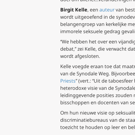
Birgit Kelle
, een
auteur
van best
wordt uitgeoefend in de synodev
belangengroep van kerkelijke mede
immorele seksuele gedrag gevali
“We hebben het over een vijandi
debat,” zei Kelle, die verwacht
wordt afgesloten.
Kelle voegde eraan toe dat maatr
van de Synodale Weg. Bijvoorbee
Priests
” (
vert.: “Uit de taboesfee
heterodoxe visie van de Synodale
leidinggevende posities zouden 
bisschoppen en docenten van se
Om hun nieuwe visie op seksualit
discriminatiebureaus van de sta
toezicht te houden op leer en bel