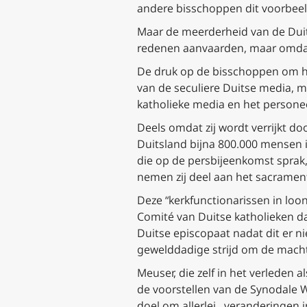
andere bisschoppen dit voorbee
Maar de meerderheid van de Duit
redenen aanvaarden, maar omdat
De druk op de bisschoppen om he
van de seculiere Duitse media, ma
katholieke media en het personee
Deels omdat zij wordt verrijkt do
Duitsland bijna 800.000 mensen 
die op de persbijeenkomst sprak,
nemen zij deel aan het sacrament
Deze “kerkfunctionarissen in loo
Comité van Duitse katholieken da
Duitse episcopaat nadat dit er n
gewelddadige strijd om de macht
Meuser, die zelf in het verleden
de voorstellen van de Synodale 
doel om allerlei…veranderingen i