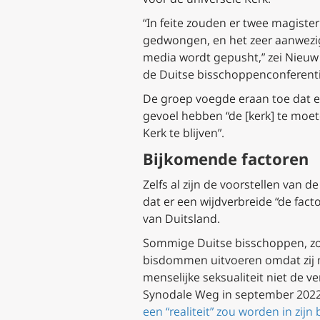
“In feite zouden er twee magiste
gedwongen, en het zeer aanwezige
media wordt gepusht,” zei Nieuw 
de Duitse bisschoppenconferentie
De groep voegde eraan toe dat 
gevoel hebben “de [kerk] te moet
Kerk te blijven”.
Bijkomende factoren
Zelfs al zijn de voorstellen van
dat er een wijdverbreide “de fac
van Duitsland.
Sommige Duitse bisschoppen, z
bisdommen uitvoeren omdat zij m
menselijke seksualiteit niet de 
Synodale Weg in september 2022, 
een “realiteit” zou worden in zijn