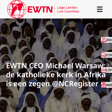
CO
DO
CO
EWTN CEO Michael Warsaw:
LI
de katholieke kerk in Afrika
is een zegen @NCRegister
NI