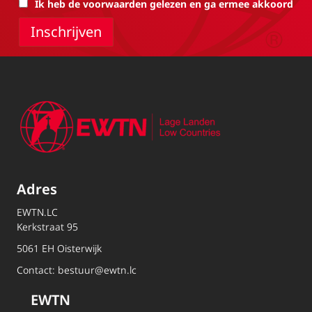
Ik heb de voorwaarden gelezen en ga ermee akkoord
Adres
EWTN.LC
Kerkstraat 95
5061 EH Oisterwijk
Contact:
bestuur@ewtn.lc
EWTN