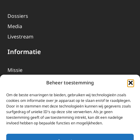
Dossiers
Media
Livestream
Informatie
Missie
Over EWTN
Beheer toestemming
Geschiedenis
Om de beste ervaringen te bieden, gebruiken wij technologieën zoals
EWTN-Team
cookies om informatie over je apparaat op te slaan en/of te raadplegen.
Door in te stemmen met deze technologieën kunnen wij gegevens zoals
Organisatiegegevens
surfgedrag of unieke ID's op deze site verwerken. Als je geen
toestemming geeft of uw toestemming intrekt, kan dit een nadelige
invloed hebben op bepaalde functies en mogelijkheden.
Doneren
EWTN wordt uitsluitend gefinancierd door uw donaties.