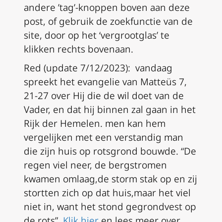
andere ’tag’-knoppen boven aan deze
post
, of gebruik de zoekfunctie van de
site, door op het ‘vergrootglas’ te
klikken rechts bovenaan.
Red (update 7/12/2023): vandaag
spreekt het evangelie van Matteüs 7,
21-27 over
Hij die de wil doet van de
Vader, en dat hij binnen zal gaan in het
Rijk der Hemelen. men kan hem
vergelijken met een verstandig man
die zijn huis op rotsgrond bouwde. “De
regen viel neer, de bergstromen
kwamen omlaag,de storm stak op en zij
stortten zich op dat huis,maar het viel
niet in, want het stond gegrondvest op
de rots”.
Klik hier
en lees meer over