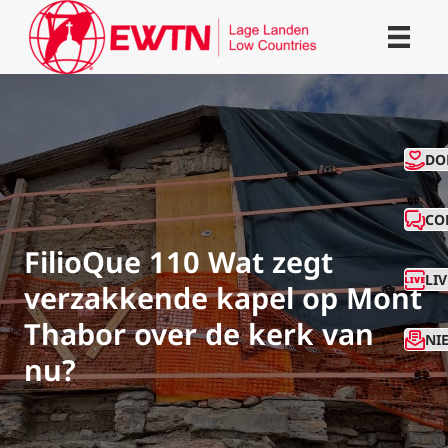
CO
DO
CO
FilioQue 110 Wat zegt
LI
verzakkende kapel op Mont
Thabor over de kerk van
NI
nu?