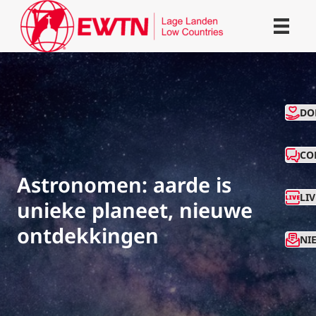
CO
DO
CO
Astronomen: aarde is
LI
unieke planeet, nieuwe
ontdekkingen
NI