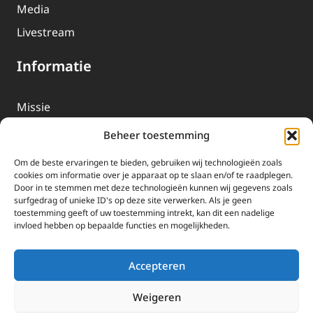
Media
Livestream
Informatie
Missie
Over EWTN
Beheer toestemming
Geschiedenis
Om de beste ervaringen te bieden, gebruiken wij technologieën zoals
EWTN-Team
cookies om informatie over je apparaat op te slaan en/of te raadplegen.
Door in te stemmen met deze technologieën kunnen wij gegevens zoals
Organisatiegegevens
surfgedrag of unieke ID's op deze site verwerken. Als je geen
toestemming geeft of uw toestemming intrekt, kan dit een nadelige
invloed hebben op bepaalde functies en mogelijkheden.
Doneren
EWTN wordt uitsluitend gefinancierd door uw donaties.
Accepteren
Wij ontvangen bewust geen advertentie-inkomsten of
kerkelijke financiele ondersteuning.
Weigeren
Doneren