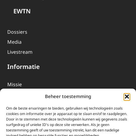
EWTN
Dossiers
Media
Livestream
Informatie
Missie
Over EWTN
Beheer toestemming
Geschiedenis
Om de beste ervaringen te bieden, gebruiken wij technologieën zoals
EWTN-Team
cookies om informatie over je apparaat op te slaan en/of te raadplegen.
Door in te stemmen met deze technologieën kunnen wij gegevens zoals
Organisatiegegevens
surfgedrag of unieke ID's op deze site verwerken. Als je geen
toestemming geeft of uw toestemming intrekt, kan dit een nadelige
invloed hebben op bepaalde functies en mogelijkheden.