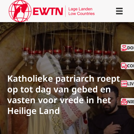
CO
DO
CO
Katholieke patriarch roept
LI
op tot dag van gebed en
vasten voor vrede in het
NI
Heilige Land