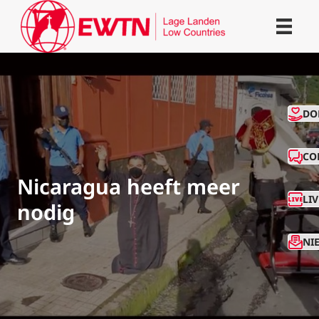
CO
DO
CO
Nicaragua heeft meer
LI
nodig
NI