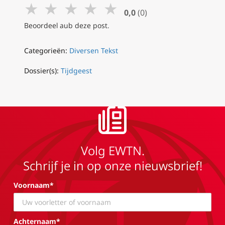
★
★
★
★
★
0,0
(0)
Beoordeel aub deze post.
Categorieën:
Diversen Tekst
Dossier(s):
Tijdgeest
Volg EWTN.
Schrijf je in op onze nieuwsbrief!
Voornaam*
Achternaam*