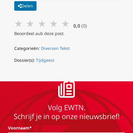
Delen
★
★
★
★
★
0,0
(0)
Beoordeel aub deze post.
Categorieën:
Diversen Tekst
Dossier(s):
Tijdgeest
Volg EWTN.
Schrijf je in op onze nieuwsbrief!
Voornaam*