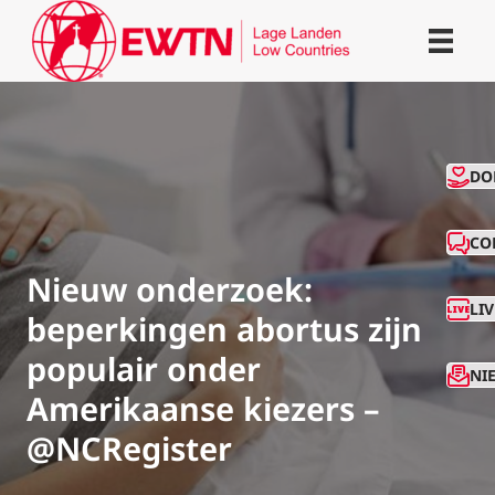
CO
DO
CO
Nieuw onderzoek:
LI
beperkingen abortus zijn
populair onder
NI
Amerikaanse kiezers –
@NCRegister