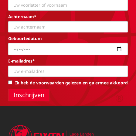
Achternaam*
Geboortedatum
E-mailadres*
Ik heb de voorwaarden gelezen en ga ermee akkoord