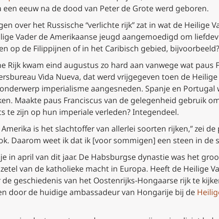
jna een eeuw na de dood van Peter de Grote werd geboren.
en over het Russische “verlichte rijk” zat in wat de Heilige Va
lige Vader de Amerikaanse jeugd aangemoedigd om liefdevol
 op de Filippijnen of in het Caribisch gebied, bijvoorbeeld
 Rijk kwam eind augustus zo hard aan vanwege wat paus Fr
ersbureau
Vida Nueva
, dat werd vrijgegeven toen de Heilige
onderwerp imperialisme aangesneden. Spanje en Portugal w
en. Maakte paus Franciscus van de gelegenheid gebruik om
 te zijn op hun imperiale verleden? Integendeel.
Amerika is het slachtoffer van allerlei soorten rijken,” zei de
ok. Daarom weet ik dat ik [voor sommigen] een steen in de 
 in april van dit jaar. De Habsburgse dynastie was het groo
zetel van de katholieke macht in Europa. Heeft de Heilige 
e geschiedenis van het Oostenrijks-Hongaarse rijk te kijken?
 door de huidige ambassadeur van Hongarije bij de
Heilig