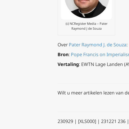
(c) NCRegister Media – Pater
Raymond J de Souza
Over
Pater Raymond J. de Souza
:
Bron
:
Pope Francis on Imperialism
Vertaling
: EWTN Lage Landen (A
Wilt u meer artikelen lezen van d
230929 | [XLS000] | 231221 236 