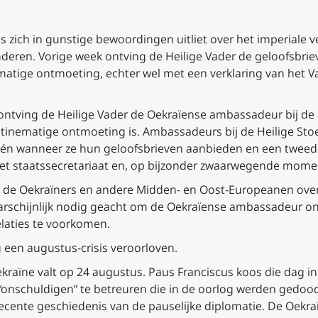
zich in gunstige bewoordingen uitliet over het imperiale ve
deren. Vorige week ontving de Heilige Vader de geloofsbri
tige ontmoeting, echter wel met een verklaring van het Vat
 ontving de Heilige Vader de Oekraïense ambassadeur bij de H
utinematige ontmoeting is. Ambassadeurs bij de Heilige Sto
én wanneer ze hun geloofsbrieven aanbieden en een tweede b
 staatssecretariaat en, op bijzonder zwaarwegende momente
 de Oekraïners en andere Midden- en Oost-Europeanen over
arschijnlijk nodig geacht om de Oekraïense ambassadeur o
elaties te voorkomen.
g een augustus-crisis veroorloven.
raïne valt op 24 augustus. Paus Franciscus koos die dag in 
“onschuldigen” te betreuren die in de oorlog werden gedoo
ecente geschiedenis van de pauselijke diplomatie. De Oekra