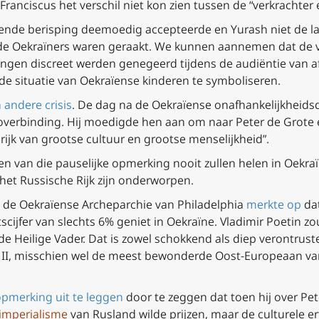
 Franciscus het verschil niet kon zien tussen de “verkrachter
sende berisping deemoedig accepteerde en Yurash niet de la
de Oekraïners waren geraakt. We kunnen aannemen dat de v
ingen discreet werden genegeerd tijdens de audiëntie van a
e situatie van Oekraïense kinderen te symboliseren.
 andere crisis
. De dag na de Oekraïense onafhankelijkheids
overbinding. Hij moedigde hen aan om naar Peter de Grote e
rijk van grootse cultuur en grootse menselijkheid”.
den van die pauselijke opmerking nooit zullen helen in Oekra
het Russische Rijk zijn onderworpen.
 de Oekraïense Archeparchie van Philadelphia
merkte op
dat
ijfer van slechts 6% geniet in Oekraïne. Vladimir Poetin zou
de Heilige Vader. Dat is zowel schokkend als diep verontrust
II, misschien wel de meest bewonderde Oost-Europeaan van
opmerking uit te leggen
door te zeggen dat toen hij over Pe
imperialisme
van Rusland wilde prijzen, maar de culturele e