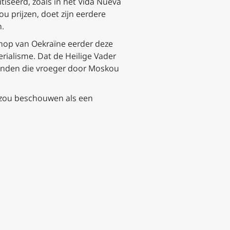
itiseerd, zoals in het
Vida Nueva
u prijzen, doet zijn eerdere
n.
hop van Oekraïne eerder deze
rialisme. Dat de Heilige Vader
 landen die vroeger door Moskou
 zou beschouwen als een