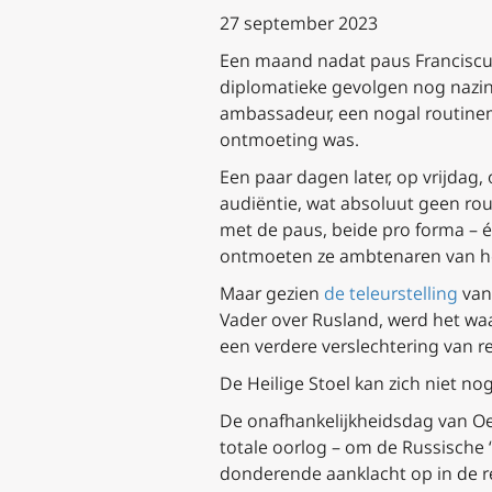
27 september 2023
Een maand nadat paus Franciscus 
diplomatieke gevolgen nog nazin
ambassadeur, een nogal routinema
ontmoeting was.
Een paar dagen later, op vrijdag,
audiëntie, wat absoluut geen ro
met de paus, beide pro forma – é
ontmoeten ze ambtenaren van het
Maar gezien
de teleurstelling
van
Vader over Rusland, werd het wa
een verdere verslechtering van r
De Heilige Stoel kan zich niet no
De onafhankelijkheidsdag van Oek
totale oorlog – om de Russische 
donderende aanklacht op in de r