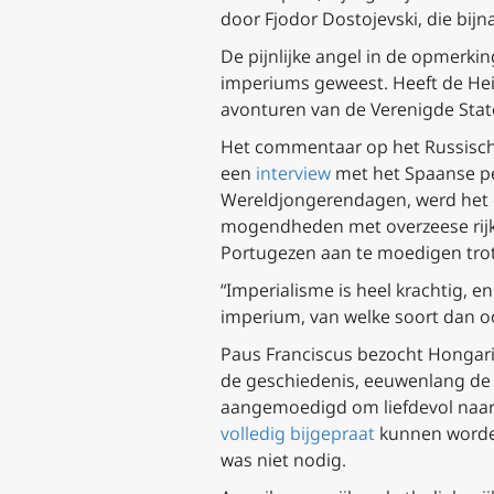
door Fjodor Dostojevski, die bi
De pijnlijke angel in de opmerking
imperiums geweest. Heeft de Hei
avonturen van de Verenigde Staten
Het commentaar op het Russische
een
interview
met het Spaanse p
Wereldjongerendagen, werd het 
mogendheden met overzeese rijk
Portugezen aan te moedigen trots
“Imperialisme is heel krachtig, en 
imperium, van welke soort dan o
Paus Franciscus bezocht Hongarije
de geschiedenis, eeuwenlang de 
aangemoedigd om liefdevol naar d
volledig bijgepraat
kunnen worden
was niet nodig.