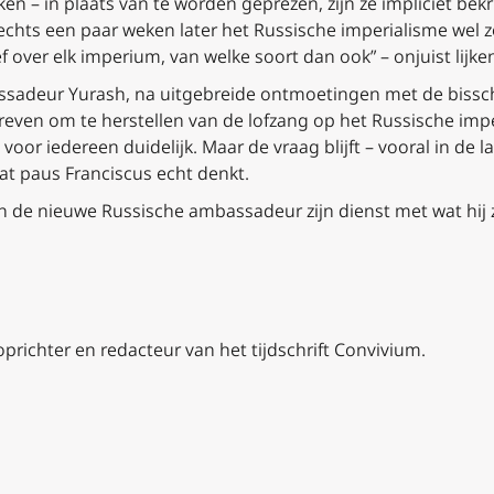
ken – in plaats van te worden geprezen, zijn ze impliciet bekr
lechts een paar weken later het Russische imperialisme wel zo
 over elk imperium, van welke soort dan ook” – onjuist lijke
ssadeur Yurash, na uitgebreide ontmoetingen met de bissc
reven om te herstellen van de lofzang op het Russische impe
voor iedereen duidelijk. Maar de vraag blijft – vooral in de
wat paus Franciscus echt denkt.
n de nieuwe Russische ambassadeur zijn dienst met wat hij
prichter en redacteur van het tijdschrift Convivium.