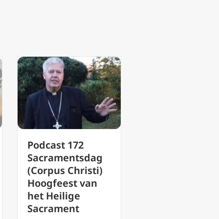
Podcast 165
Feest van d
Barmhartigheids
Heilige Fami
zondag Heer
Jezus, Maria
wees mij
Jozef – Podc
zondaar genadig
#151 Mgr.Ro
Eerste zondag na
Mutsaerts