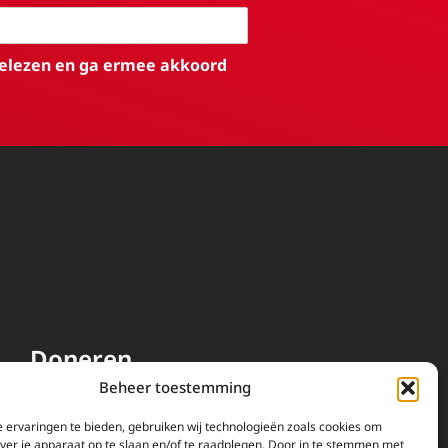
elezen en ga ermee akkoord
Doneren
Beheer toestemming
EWTN wordt uitsluitend
gefinancierd door uw donaties.
 ervaringen te bieden, gebruiken wij technologieën zoals cookies om
over je apparaat op te slaan en/of te raadplegen. Door in te stemmen met