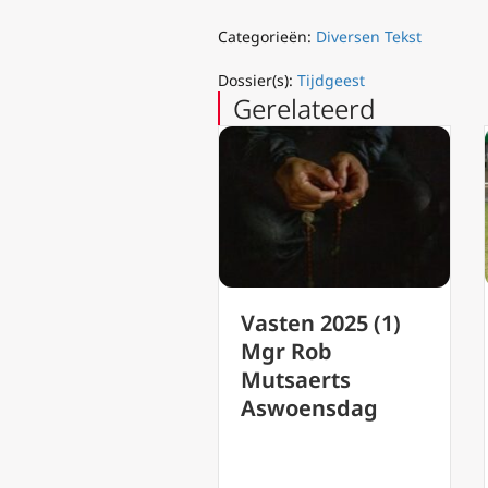
Categorieën:
Diversen Tekst
Dossier(s):
Tijdgeest
Gerelateerd
116-jarige
Vasten 2025 (1)
Braziliaanse
Mgr Rob
zuster is ’s
Mutsaerts
werelds oudste
Aswoensdag
mens