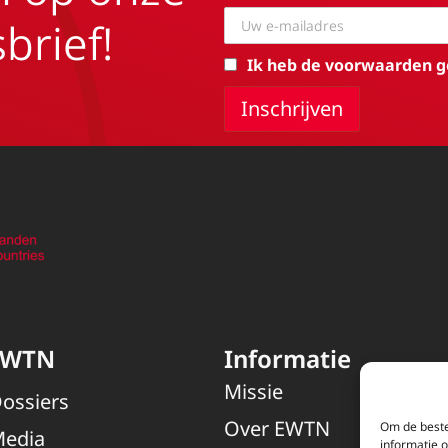
brief!
Ik heb de voorwaarden g
EWTN
Informatie
Missie
ossiers
Over EWTN
Om de beste
edia
informatie 