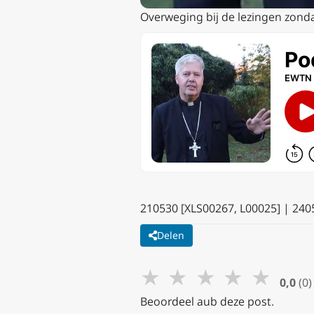
Overweging bij de lezingen zond
210530 [XLS00267, L00025] | 240
Delen
★
★
★
★
★
0,0
(0)
Beoordeel aub deze post.