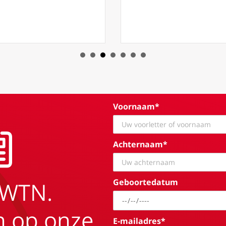
Voornaam*
Achternaam*
Geboortedatum
EWTN.
in op onze
E-mailadres*