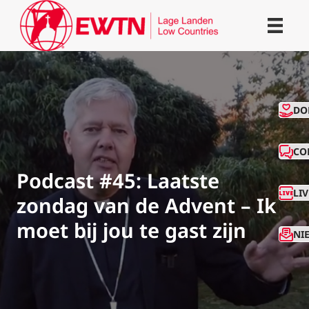
CO
DO
CO
Podcast #45: Laatste
LI
zondag van de Advent – Ik
moet bij jou te gast zijn
NI