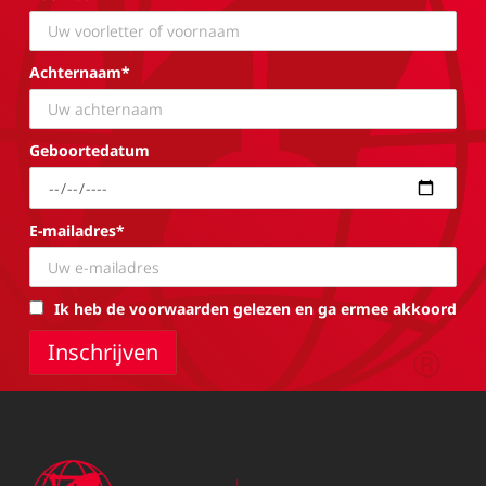
Achternaam*
Geboortedatum
E-mailadres*
Ik heb de voorwaarden gelezen en ga ermee akkoord