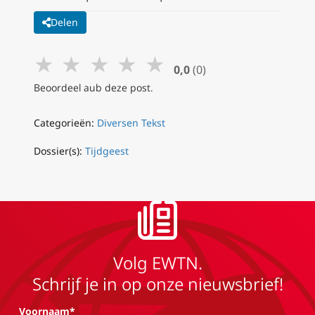
Delen
★
★
★
★
★
0,0
(0)
Beoordeel aub deze post.
Categorieën:
Diversen Tekst
Dossier(s):
Tijdgeest
Volg EWTN.
Schrijf je in op onze nieuwsbrief!
Voornaam*