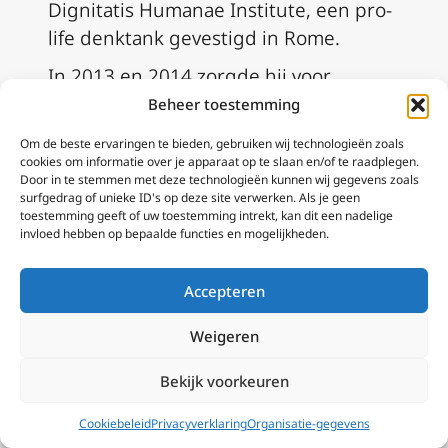
Dignitatis Humanae Institute, een pro-
life denktank gevestigd in Rome.
In 2013 en 2014 zorgde hij voor
effectieve mediacoördinatie voor drie
Beheer toestemming
grote internationale conferenties in
Om de beste ervaringen te bieden, gebruiken wij technologieën zoals
Rome. Hij is nu voltijds Rome-
cookies om informatie over je apparaat op te slaan en/of te raadplegen.
Door in te stemmen met deze technologieën kunnen wij gegevens zoals
correspondent voor het
National
surfgedrag of unieke ID's op deze site verwerken. Als je geen
Catholic Register
en levert regelmatig
toestemming geeft of uw toestemming intrekt, kan dit een nadelige
invloed hebben op bepaalde functies en mogelijkheden.
bijdragen aan programma’s van EWTN.
Edward heeft een BA in internationale
Accepteren
betrekkingen en een Master in
toegepaste theologie. Hij heeft ook
Weigeren
een diploma journalistiek en een
Bekijk voorkeuren
professionele opleiding in de kunst van
het schrijven van toespraken.
Cookiebeleid
Privacyverklaring
Organisatie-gegevens