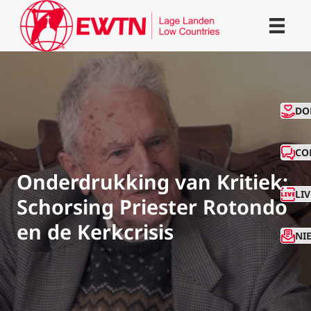
CO
DO
CO
Onderdrukking van Kritiek:
LI
Schorsing Priester Rotondo
en de Kerkcrisis
NI