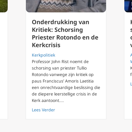
Onderdrukking van
Kritiek: Schorsing
Priester Rotondo en de
Kerkcrisis
Kerkpolitiek
Professor John Rist noemt de
schorsing van priester Tullio
Rotondo vanwege zijn kritiek op
ntonius van de Woestijn, vader van monniken en beschermheilige
paus Franciscus’ Amoris Laetitia
een onrechtvaardige beslissing die
de diepere leerstellige crisis in de
Kerk aantoont....
about Onderdrukking van Kritiek: Schor
Lees Verder