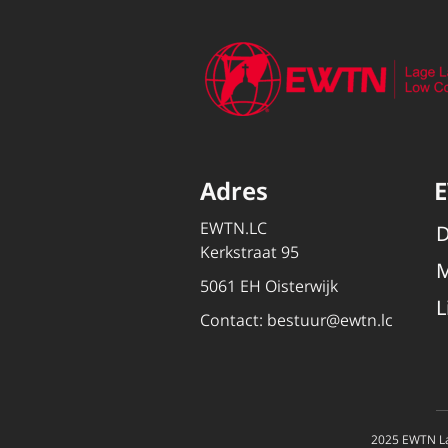
Adres
EWTN.LC
D
Kerkstraat 95
M
5061 EH Oisterwijk
L
Contact:
bestuur@ewtn.lc
2025 EWTN La