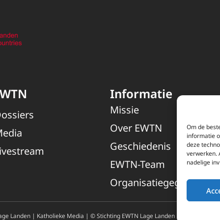
EWTN
Informatie
Missie
ossiers
Over EWTN
Om de beste
edia
informatie 
Geschiedenis
deze techno
ivestream
verwerken. 
EWTN-Team
nadelige in
Organisatiegegevens
Acc
ge Landen | Katholieke Media | © Stichting EWTN Lage Landen |
Cookies
|
Pri