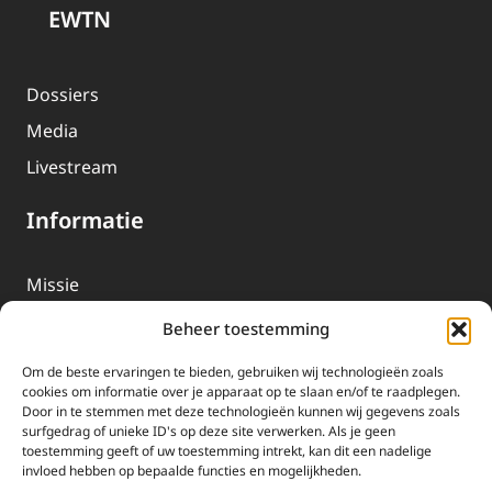
EWTN
Dossiers
Media
Livestream
Informatie
Missie
Over EWTN
Beheer toestemming
Geschiedenis
Om de beste ervaringen te bieden, gebruiken wij technologieën zoals
EWTN-Team
cookies om informatie over je apparaat op te slaan en/of te raadplegen.
Door in te stemmen met deze technologieën kunnen wij gegevens zoals
Organisatiegegevens
surfgedrag of unieke ID's op deze site verwerken. Als je geen
toestemming geeft of uw toestemming intrekt, kan dit een nadelige
invloed hebben op bepaalde functies en mogelijkheden.
Doneren