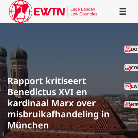
CO
DO
CO
Rapport kritiseert
LI
Benedictus XVI en
kardinaal Marx over
NI
misbruikafhandeling in
München