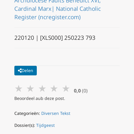
Archdiocese Faults Benedict XVI,
Cardinal Marx| National Catholic
Register (ncregister.com)
220120 | [XLS000] 250223 793
Delen
★
★
★
★
★
0,0
(0)
Beoordeel aub deze post.
Categorieën:
Diversen Tekst
Dossier(s):
Tijdgeest