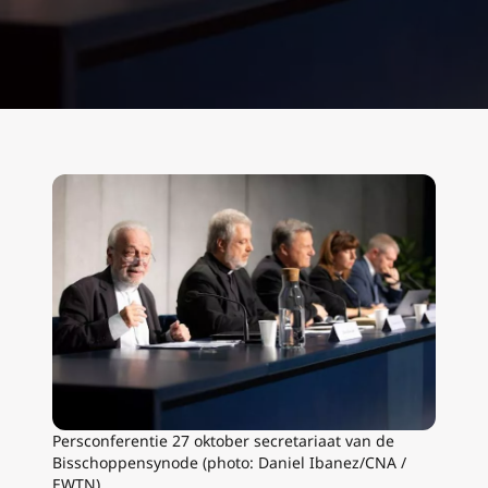
Persconferentie 27 oktober secretariaat van de
Bisschoppensynode (photo: Daniel Ibanez/CNA /
EWTN)