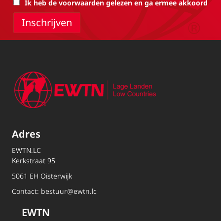
Ik heb de voorwaarden gelezen en ga ermee akkoord
Adres
EWTN.LC
Kerkstraat 95
5061 EH Oisterwijk
Contact:
bestuur@ewtn.lc
EWTN