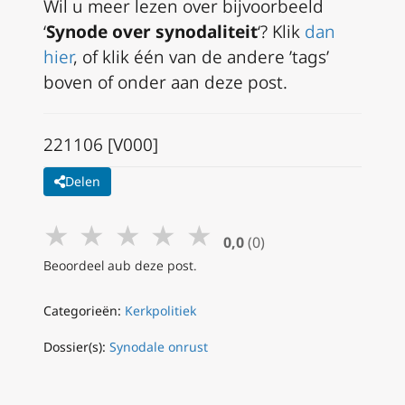
Wil u meer lezen over bijvoorbeeld
‘
Synode over synodaliteit
‘? Klik
dan
hier
, of klik één van de andere ’tags’
boven of onder aan deze post.
221106 [V000]
Delen
★
★
★
★
★
0,0
(0)
Beoordeel aub deze post.
Categorieën:
Kerkpolitiek
Dossier(s):
Synodale onrust