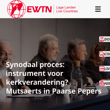
CO
DO
CO
Synodaal proces:
LI
instrument voor
kerkverandering?
NI
Mutsaerts in Paarse Pepers