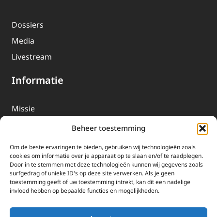
Dossiers
Media
Livestream
Informatie
Missie
Over EWTN
Beheer toestemming
Geschiedenis
Om de beste ervaringen te bieden, gebruiken wij technologieën zoals
EWTN-Team
cookies om informatie over je apparaat op te slaan en/of te raadplegen.
Door in te stemmen met deze technologieën kunnen wij gegevens zoals
Organisatiegegevens
surfgedrag of unieke ID's op deze site verwerken. Als je geen
toestemming geeft of uw toestemming intrekt, kan dit een nadelige
invloed hebben op bepaalde functies en mogelijkheden.
Doneren
EWTN wordt uitsluitend gefinancierd door uw donaties.