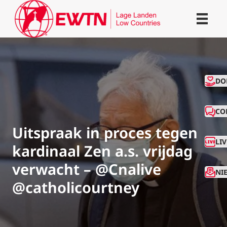
CO
DO
CO
Uitspraak in proces tegen
LI
kardinaal Zen a.s. vrijdag
verwacht – @Cnalive
NI
@catholicourtney