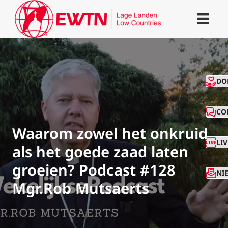
CO
DO
CO
Waarom zowel het onkruid
LI
als het goede zaad laten
groeien? Podcast #128
NI
Mgr.Rob Mutsaerts