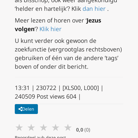
‘helder en hartelijk’?
Klik
dan hier
.
Meer lezen of horen over ‘
Jezus
volgen
‘?
Klik hier
U kunt verder ook gewoon de
zoekfunctie (vergrootglas rechtsboven)
gebruiken
of één van de andere ’tags’
boven of onder dit bericht.
13:31 |
230722 | ​​​​​​​​​​[XLS00, L000] |
240509 Post views 604 |
Delen
★
★
★
★
★
0,0
(0)
Beoordeel aub deze post.