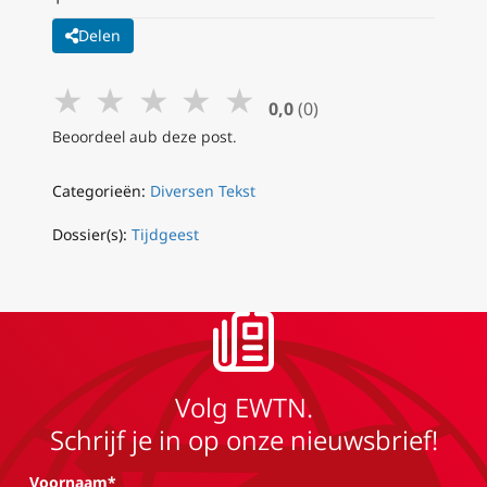
Delen
★
★
★
★
★
0,0
(0)
Beoordeel aub deze post.
Categorieën:
Diversen Tekst
Dossier(s):
Tijdgeest
Volg EWTN.
Schrijf je in op onze nieuwsbrief!
Voornaam*