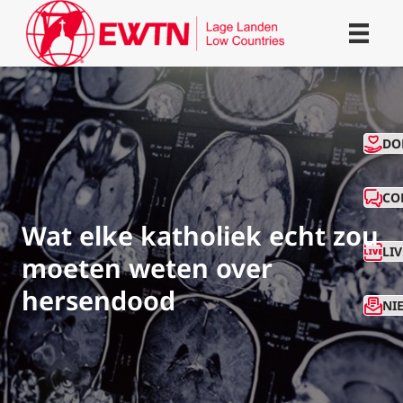
CO
DO
CO
Wat elke katholiek echt zou
LI
moeten weten over
hersendood
NI