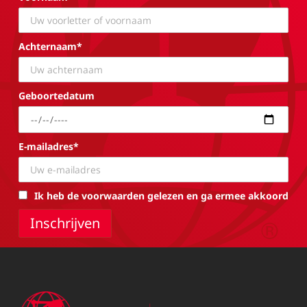
Achternaam*
Geboortedatum
E-mailadres*
Ik heb de voorwaarden gelezen en ga ermee akkoord