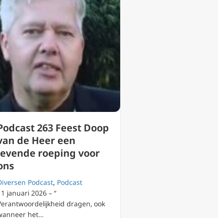
Podcast 263 Feest Doop
van de Heer een
levende roeping voor
ons
Diversen Podcast
,
Podcast
11 januari 2026 – “
Verantwoordelijkheid dragen, ook
ep tot ommekeer
wanneer het…