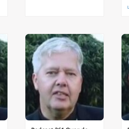
ig de armen van Geest, over de zaligsprekingen, wat brengt geluk 