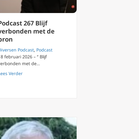
Podcast 267 Blijf
verbonden met de
bron
Diversen Podcast
,
Podcast
8 februari 2026 – “ Blijf
e wet
verbonden met de…
about Podcast 267 Blijf verbonden met de bron
Lees Verder