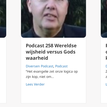
Podcast 258 Wereldse
wijsheid versus Gods
waarheid
Diversen Podcast
,
Podcast
“Het evangelie zet onze logica op
zijn kop, niet om…
about Podcast 258 Wereldse wijsheid 
Lees Verder
warring en vertrouwen in het mysterie van Jezus