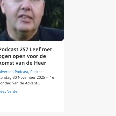
Podcast 257 Leef met
ogen open voor de
komst van de Heer
Diversen Podcast
,
Podcast
Zondag 30 November 2025 – 1e
zondag van de Advent…
versus Gods waarheid
about Podcast 257 Leef met ogen open voor de komst v
Lees Verder