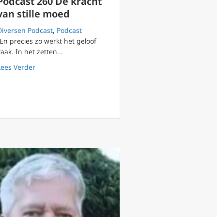
Podcast 260 De kracht
van stille moed
Diversen Podcast
,
Podcast
“En precies zo werkt het geloof
vaak. In het zetten…
about Podcast 260 De kracht van stille moed
Lees Verder
ilie Liefde in Kwetsbaarheid