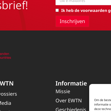
brief!
Ik heb de voorwaarden g
EWTN
Informatie
Missie
ossiers
Over EWTN
Om de beste
edia
informatie 
Geschiedenis
deze techno