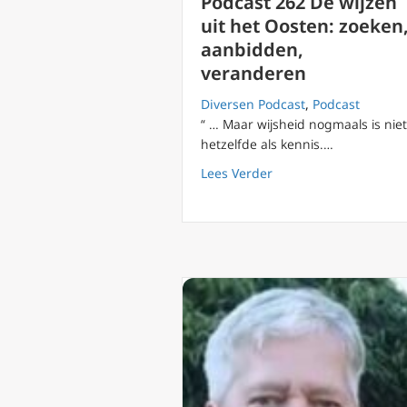
Podcast 262 De wijzen
uit het Oosten: zoeken
aanbidden,
veranderen
Diversen Podcast
,
Podcast
“ … Maar wijsheid nogmaals is niet
hetzelfde als kennis.…
about Podcast 262 De 
Lees Verder