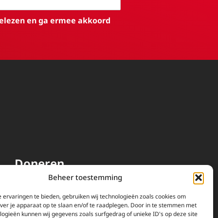
elezen en ga ermee akkoord
Doneren
Beheer toestemming
EWTN wordt uitsluitend
gefinancierd door uw donaties.
 ervaringen te bieden, gebruiken wij technologieën zoals cookies om
over je apparaat op te slaan en/of te raadplegen. Door in te stemmen met
Wij ontvangen bewust geen
logieën kunnen wij gegevens zoals surfgedrag of unieke ID's op deze site