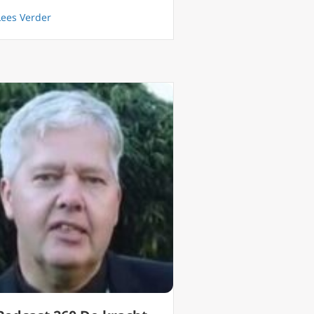
?
about Podcast 263 Feest Doop van de Heer een levende
Lees Verder