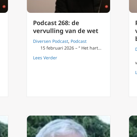
Podcast 268: de
vervulling van de wet
Diversen Podcast
,
Podcast
n
15 februari 2026 – “ Het hart…
about Podcast 268: de vervulling van d
Lees Verder
strijd om je identiteit