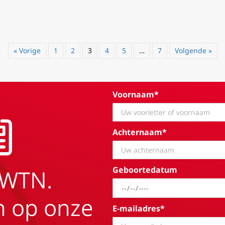
« Vorige
1
2
3
4
5
…
7
Volgende »
Voornaam*
Achternaam*
Geboortedatum
EWTN.
in op onze
E-mailadres*