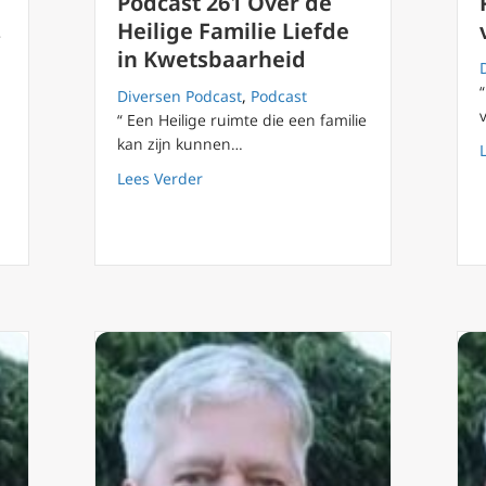
Podcast 261 Over de
,
Heilige Familie Liefde
in Kwetsbaarheid
Diversen Podcast
,
Podcast
“ Een Heilige ruimte die een familie
kan zijn kunnen…
about Podcast 261 Over de Heilige Fam
Lees Verder
wijzen uit het Oosten: zoeken, aanbidden, veranderen