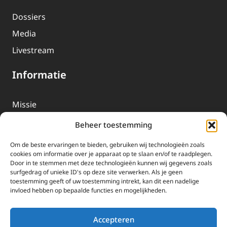
Dossiers
Media
Livestream
Informatie
Missie
Over EWTN
Beheer toestemming
Geschiedenis
Om de beste ervaringen te bieden, gebruiken wij technologieën zoals
EWTN-Team
cookies om informatie over je apparaat op te slaan en/of te raadplegen.
Door in te stemmen met deze technologieën kunnen wij gegevens zoals
Organisatiegegevens
surfgedrag of unieke ID's op deze site verwerken. Als je geen
toestemming geeft of uw toestemming intrekt, kan dit een nadelige
invloed hebben op bepaalde functies en mogelijkheden.
Doneren
EWTN wordt uitsluitend gefinancierd door uw donaties.
Accepteren
Wij ontvangen bewust geen advertentie-inkomsten of