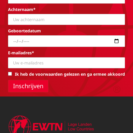
Achternaam*
Geboortedatum
E-mailadres*
Ik heb de voorwaarden gelezen en ga ermee akkoord