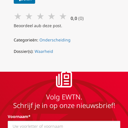
★
★
★
★
★
0,0
(0)
Beoordeel aub deze post.
Categorieën:
Onderscheiding
Dossier(s):
Waarheid
Volg EWTN.
Schrijf je in op onze nieuwsbrief!
Voornaam*