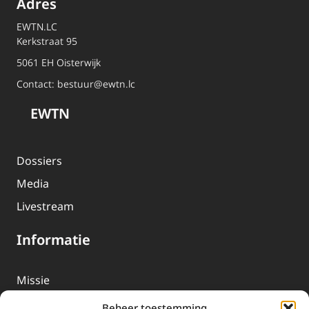
Adres
EWTN.LC
Kerkstraat 95
5061 EH Oisterwijk
Contact:
bestuur@ewtn.lc
EWTN
Dossiers
Media
Livestream
Informatie
Missie
Over EWTN
Beheer toestemming