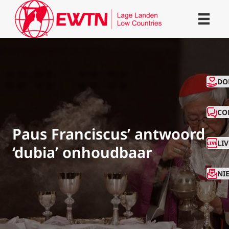
CO
DO
CO
Paus Franciscus’ antwoord
LI
‘dubia’ onhoudbaar
NI