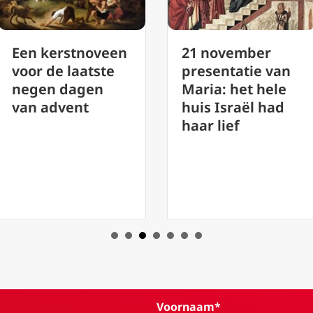
Hoe ziet de tijd
21 november
van Pasen er
presentatie van
officieel uit?
Maria: het hele
huis Israël had
haar lief
Voornaam*