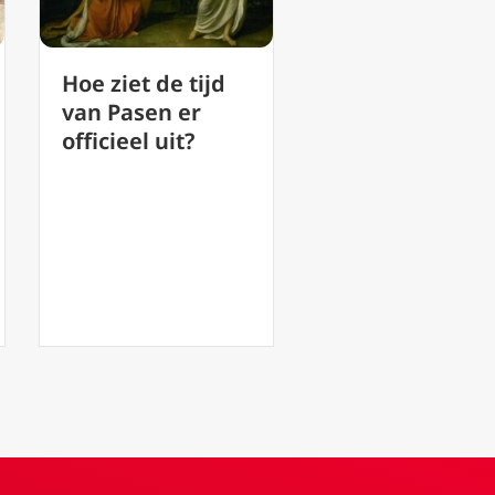
Het hoogfeest
15 augustus:
van de
Maria
aankondiging
Tenhemelopnem
van de Heer,
ing – Koninklijke
Mariaboodsch
rol