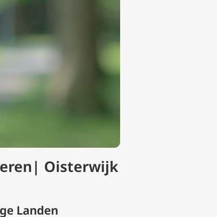
teren| Oisterwijk
age Landen