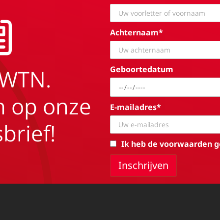
Achternaam*
Geboortedatum
EWTN.
in op onze
E-mailadres*
brief!
Ik heb de voorwaarden g