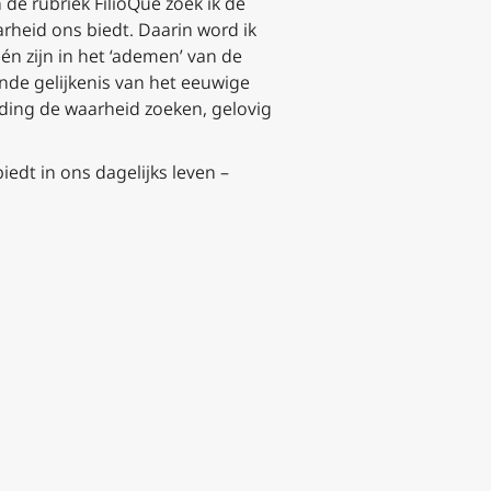
de rubriek FilioQue zoek ik de
rheid ons biedt. Daarin word ik
én zijn in het ‘ademen’ van de
ende gelijkenis van het eeuwige
rding de waarheid zoeken, gelovig
edt in ons dagelijks leven –