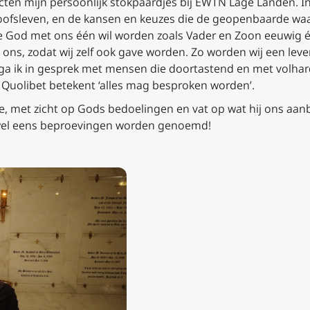
cten mijn persoonlijk stokpaardjes bij EWTN Lage Landen. In 
oofsleven, en de kansen en keuzes die de geopenbaarde waa
 hoe God met ons één wil worden zoals Vader en Zoon eeuwig é
 ons, zodat wij zelf ook gave worden. Zo worden wij een lev
t ga ik in gesprek met mensen die doortastend en met volha
k – Quolibet betekent ‘alles mag besproken worden’.
e, met zicht op Gods bedoelingen en vat op wat hij ons aanbi
 wel eens beproevingen worden genoemd!