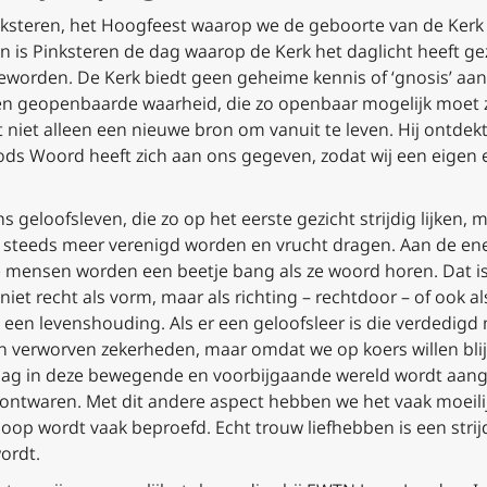
nksteren, het Hoogfeest waarop we de geboorte van de Kerk 
dan is Pinksteren de dag waarop de Kerk het daglicht heeft g
eworden. De Kerk biedt geen geheime kennis of ‘gnosis’ aan de
n geopenbaarde waarheid, die zo openbaar mogelijk moet zij
t niet alleen een nieuwe bron om vanuit te leven. Hij ontdek
 Gods Woord heeft zich aan ons gegeven, zodat wij een eige
ns geloofsleven, die zo op het eerste gezicht strijdig lijken, 
d steeds meer verenigd worden en vrucht dragen. Aan de ene 
e mensen worden een beetje bang als ze woord horen. Dat is
iet recht als vorm, maar als richting –
rechtdoor
– of ook a
 een levenshouding. Als er een geloofsleer is die verdedigd
verworven zekerheden, maar omdat we op koers willen blijv
andaag in deze bewegende en voorbijgaande wereld wordt a
ntwaren. Met dit andere aspect hebben we het vaak moeilijk
p wordt vaak beproefd. Echt trouw liefhebben is een strijd – 
ordt.