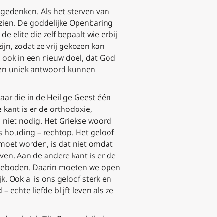
gedenken. Als het sterven van
ezien. De goddelijke Openbaring
 elite die zelf bepaalt wie erbij
n, zodat ze vrij gekozen kan
t ook in een nieuw doel, dat God
n en uniek antwoord kunnen
maar die in de Heilige Geest één
kant is er de orthodoxie,
 niet nodig. Het Griekse woord
ls houding –
rechtop
. Het geloof
 moet worden, is dat niet omdat
en. Aan de andere kant is er de
angeboden. Daarin moeten we open
. Ook al is ons geloof sterk en
echte liefde blijft leven als ze