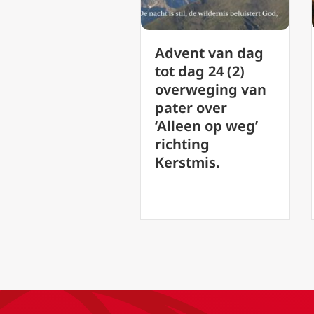
Een kerstnoveen
vent van dag
voor de laatste
t dag 24 (2)
negen dagen
verweging van
van advent
ter over
lleen op weg’
chting
rstmis.