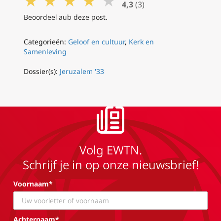
★
★
★
★
★
4,3
(3)
Beoordeel aub deze post.
Categorieën:
Geloof en cultuur
,
Kerk en
Samenleving
Dossier(s):
Jeruzalem '33
Volg EWTN.
Schrijf je in op onze nieuwsbrief!
Voornaam*
Achternaam*