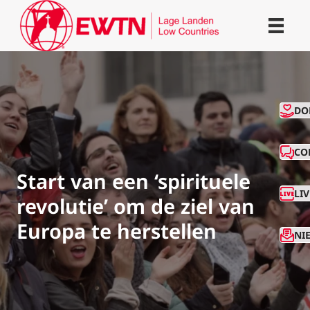
CO
DO
CO
Start van een ‘spirituele
LI
revolutie’ om de ziel van
Europa te herstellen
NI