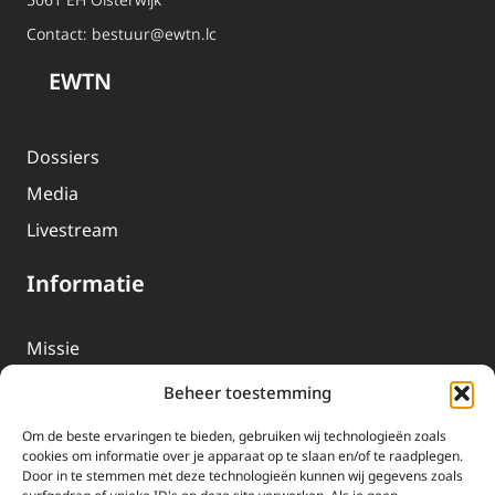
Contact:
bestuur@ewtn.lc
EWTN
Dossiers
Media
Livestream
Informatie
Missie
Over EWTN
Beheer toestemming
Geschiedenis
Om de beste ervaringen te bieden, gebruiken wij technologieën zoals
EWTN-Team
cookies om informatie over je apparaat op te slaan en/of te raadplegen.
Door in te stemmen met deze technologieën kunnen wij gegevens zoals
Organisatiegegevens