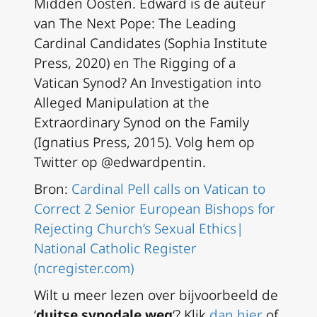
Midden Oosten. Edward is de auteur
van The Next Pope:
The Leading
Cardinal Candidates
(Sophia Institute
Press, 2020) en
The Rigging of a
Vatican Synod? An Investigation into
Alleged Manipulation at the
Extraordinary Synod on the Family
(Ignatius Press, 2015). Volg hem op
Twitter op @edwardpentin.
Bron:
Cardinal Pell calls on Vatican to
Correct 2 Senior European Bishops for
Rejecting Church’s Sexual Ethics|
National Catholic Register
(ncregister.com)
Wilt u meer lezen over bijvoorbeeld de
‘
duitse synodale weg
‘? Klik
dan hier
of